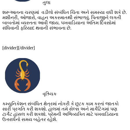
તુલા
શરૂઆતના ચરણમાં વડીલો સંબંધિત ચિંતા અને સમસ્યા વધી શકે છે.
મશીનરી, ઓજારો, વાહન અકસ્માતથી સંભાળવું. પિતાજીને લગતી
બાબતોમાં વ્યસ્તતા આવી જાય. પખવાડિયાના અંતિમ દિવસોમાં
સંધિવાની ફરિયાદ થવાની સંભાવના છે.
[divider][/divider]
વૃશ્ર્ચિક
કમ્યુનિકેશન સંબંધિત ક્ષેત્રમાં નોકરી કે છૂટક કામ કરતાં જાતકો
સારી પ્રગતિ કરી શકશો. હાલમાં તમે સેલ્સ અને માર્કેટિંગમાં પણ
ટાર્ગેટ હાંસલ કરી શકશો. પ્રેમની અભિવ્યક્તિ માટે પખવાડિયાના
ઉત્તરાર્ધનો સમય બહેતર રહેશે.