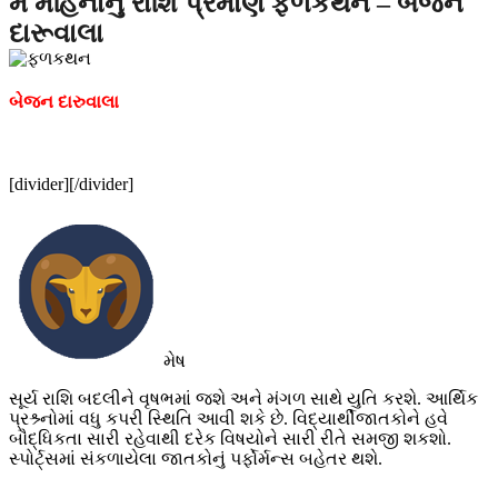
મે મહિનાનું રાશિ પ્રમાણે ફળકથન – બેજન
દારૂવાલા
બેજન દારુવાલા
[divider][/divider]
મેષ
સૂર્ય રાશિ બદલીને વૃષભમાં જશે અને મંગળ સાથે યુતિ કરશે. આર્થિક
પ્રશ્ર્નોમાં વધુ કપરી સ્થિતિ આવી શકે છે. વિદ્યાર્થીજાતકોને હવે
બૌદ્ધિકતા સારી રહેવાથી દરેક વિષયોને સારી રીતે સમજી શકશો.
સ્પોર્ટ્સમાં સંકળાયેલા જાતકોનું પર્ફોર્મન્સ બહેતર થશે.