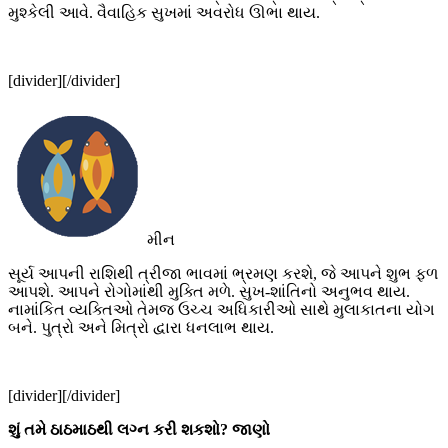
મુશ્કેલી આવે. વૈવાહિક સુખમાં અવરોધ ઊભા થાય.
[divider][/divider]
મીન
સૂર્ય આપની રાશિથી ત્રીજા ભાવમાં ભ્રમણ કરશે, જે આપને શુભ ફળ
આપશે. આપને રોગોમાંથી મુક્તિ મળે. સુખ-શાંતિનો અનુભવ થાય.
નામાંકિત વ્યક્તિઓ તેમજ ઉચ્ચ અધિકારીઓ સાથે મુલાકાતના યોગ
બને. પુત્રો અને મિત્રો દ્વારા ધનલાભ થાય.
[divider][/divider]
શું તમે ઠાઠમાઠથી લગ્ન કરી શકશો? જાણો