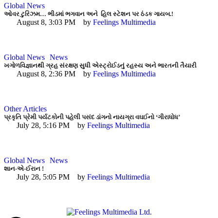
Global News
ઓવર ટુરિઝમ… ભીડમાં ભગવાન અને હિલ સ્ટેશન પર ઠંડક ગાયબ.!
August 8, 3:03 PM
by 
Feelings Multimedia
Global News
News
ખગોળવિજ્ઞાનથી ગ્રહ સંરક્ષણ સુધી એસ્ટ્રોઈડનું રહસ્ય અને ભારતની તૈયારી
August 8, 2:36 PM
by 
Feelings Multimedia
Other Articles
પ્રકૃતિ પ્રેમી પર્યટકોની પહેલી પસંદ ડાંગનો નાયગ્રા વઘઈનો ‘ગીરાધોધ’
July 28, 5:16 PM
by 
Feelings Multimedia
Global News
News
શાન-એ-ઈરાન !
July 28, 5:05 PM
by 
Feelings Multimedia