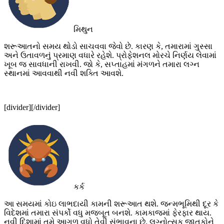
મિથુન
શરૂઆતનો સમય થોડો સાચવવા જેવો છે. કારણ કે, તમારામાં ગુસ્સા
અને ઉતાવળનું પ્રમાણ વધારે રહેશે. પ્રોફેશનલ મોરચે નિર્ણય લેવામાં
ખૂબ જ સાવધાની રાખવી. જો કે, સપ્તાહમાં મંગળને તમારા લગ્ન
સ્થાનમાં આવવાથી નવી શક્તિ આવશે.
[divider][/divider]
કર્ક
આ સમયમાં કોઇ લાભદાયી કામની શરૂઆત થશે. જન્મભૂમિથી દૂર કે
વિદેશમાં તમારા સંપર્કો વધુ મજબૂત બનશે. કામકાજમાં ફેરફાર થાય.
નવી દિશામાં તમે આગળ વધો તેવી સંભાવના છે. લગ્નોત્સુક જાતકોને