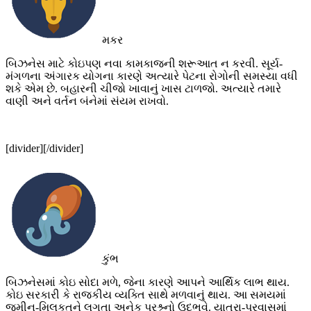
મકર
બિઝનેસ માટે કોઇપણ નવા કામકાજની શરૂઆત ન કરવી. સૂર્ય-
મંગળના અંગારક યોગના કારણે અત્યારે પેટના રોગોની સમસ્યા વધી
શકે એમ છે. બહારની ચીજો ખાવાનું ખાસ ટાળજો. અત્યારે તમારે
વાણી અને વર્તન બંનેમાં સંયમ રાખવો.
[divider][/divider]
કુંભ
બિઝનેસમાં કોઇ સોદા મળે, જેના કારણે આપને આર્થિક લાભ થાય.
કોઇ સરકારી કે રાજકીય વ્યક્તિ સાથે મળવાનું થાય. આ સમયમાં
જમીન-મિલકતને લગતા અનેક પ્રશ્ર્નો ઉદ્ભવે. યાત્રા-પ્રવાસમાં