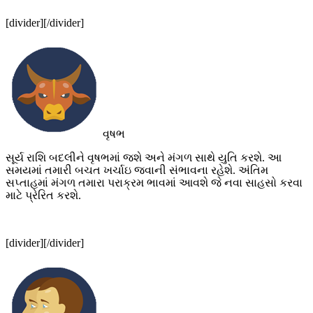
[divider][/divider]
વૃષભ
સૂર્ય રાશિ બદલીને વૃષભમાં જશે અને મંગળ સાથે યુતિ કરશે. આ
સમયમાં તમારી બચત ખર્ચાઇ જવાની સંભાવના રહેશે. અંતિમ
સપ્તાહમાં મંગળ તમારા પરાક્રમ ભાવમાં આવશે જે નવા સાહસો કરવા
માટે પ્રેરિત કરશે.
[divider][/divider]