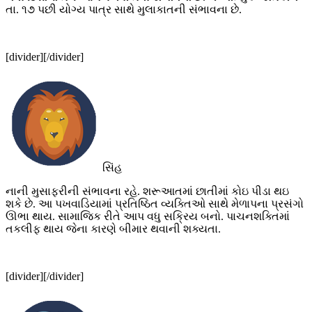
તા. ૧૭ પછી યોગ્ય પાત્ર સાથે મુલાકાતની સંભાવના છે.
[divider][/divider]
સિંહ
નાની મુસાફરીની સંભાવના રહે. શરૂઆતમાં છાતીમાં કોઇ પીડા થઇ
શકે છે. આ પખવાડિયામાં પ્રતિષ્ઠિત વ્યક્તિઓ સાથે મેળાપના પ્રસંગો
ઊભા થાય. સામાજિક રીતે આપ વધુ સક્રિય બનો. પાચનશક્તિમાં
તકલીફ થાય જેના કારણે બીમાર થવાની શક્યતા.
[divider][/divider]