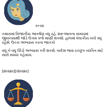
કન્યા
તમારામાં વિજાતીય આકર્ષણ વધુ રહે. શરૂઆતના સમયમાં
જીવનસાથી જોડે ઉત્તમ પળો માણી શકશો. હાલમાં ધંધાકીય ખર્ચ વધુ
રહેશે. ઉચ્ચ અભ્યાસ કરતા જાતકો
વધુ ને વધુ ઊંડો અભ્યાસ કરી શકશે. પરદેશ જવા ઇચ્છુક વ્યક્તિ માટે
સારો સમય કહેવાય.
[divider][/divider]