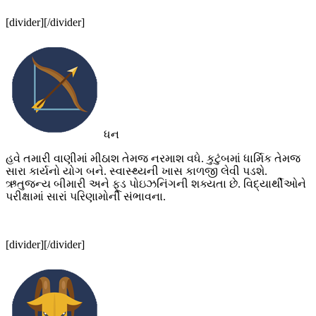
[divider][/divider]
ધન
હવે તમારી વાણીમાં મીઠાશ તેમજ નરમાશ વધે. કુટુંબમાં ધાર્મિક તેમજ
સારા કાર્યનો યોગ બને. સ્વાસ્થ્યની ખાસ કાળજી લેવી પડશે.
ઋતુજન્ય બીમારી અને ફૂડ પોઇઝનિંગની શક્યતા છે. વિદ્યાર્થીઓને
પરીક્ષામાં સારાં પરિણામોની સંભાવના.
[divider][/divider]