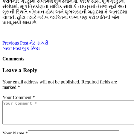
કરાવનાર ગ્રહોમાં સપ્તમેશ શુભસ્થાનમાં, કારક સાથે, શુભગ્રહોના
સંબંધમાં, મૂળ ત્રિકોણના માલિક સાથે કે નક્ષત્રમાં તેમજ સૂર્ય અને
ગુરુની સ્થિતિ બળવાન હોય અને શુભગ્રહની મહાદશા કે અંતરદશા
ચાલતી હોય ત્યારે ગરીબ વ્યક્તિના લગ્ન પણ કરોડપતિની જેમ
ધામધૂમથી થાય છે.
Previous Post
નેટ ડાયરી
Next Post
બુક રિવ્ય
Comments
Leave a Reply
Your email address will not be published.
Required fields are
marked
*
Your Comment *
Your Name *