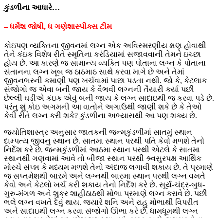
કુંડળીના આધારે…
– ધર્મેશ જોષી, ધ ગણેશાસ્પીક્સ ટીમ
કોઇપણ વ્યક્તિના જીવનમાં લગ્ન એક અવિસ્મરણીય ક્ષણ હોવાથી
તેને કંઇક વિશેષ રીતે સ્મૃતિના કરંડિયામાં સજાવવાની તેમને ઇચ્છા
હોય છે. આ કારણે જ સામાન્ય વ્યક્તિ પણ પોતાના લગ્ન કે પોતાના
સંતાનના લગ્ન ખૂબ જ ઠાઠમાઠ સાથે કરવા માગે છે અને તેમાં
જીવનભરની કમાણી પણ ખર્ચવામાં પાછા પડતા નથી. જો કે, કેટલાક
સંજોગો જ એવા બની જાય કે વૈભવી લગ્નની તૈયારી કર્યા પછી
છેલ્લી ઘડીએ કંઇક એવું બની જાય કે લગ્ન સાદાઇથી જ કરવા પડે છે.
પરંતુ શું કોઇ અગમની આ વાતોને અગાઉથી જાણી શકે છે કે તેઓ
કેવી રીતે લગ્ન કરી શકે? કુંડળીના અભ્યાસથી આ પણ શક્ય છે.
જ્યોતિશાસ્ત્ર અનુસાર જાતકની જન્મકુંડળીમાં સાતમું સ્થાન
દામ્પત્ય જીવનુ સ્થાન છે. સાતમા સ્થાન પરથી પતિ કેવો મળશે તેનો
નિર્દેશ કરે છે. જન્મકુંડળીમાં આઠમા સ્થાન પરથી એટલે કે સાતમા
સ્થાનથી ગણવામાં આવે તો બીજા સ્થાન પરથી શ્ર્વસુરપક્ષ આર્થિક
મોરચે સંપ્ન્ન કે મધ્યમ મળશે તેનો અંદાજ લગાવી શકાય છે. તે પ્રમાણે
જ સપ્તમેશથી બારમે અને લગ્નથી બારમા સ્થાન પરથી લગ્ન વખતે
કેવો અને કેટલો ખર્ચ કરી શકાય તેનો નિર્દેશ કરે છે. સૂર્ય-ચંદ્ર-બુધ-
ગુરુ-મંગળ અને શુક્ર શાહીઠાઠથી મોભા પ્રમાણે લગ્ન કરાવે છે. પછી
ભલે લગ્ન વખતે દેવું થાય. જ્યારે શનિ અને રાહુ મોભાથી વિપરીત
અને સાદાઇથી લગ્ન કરવા સંજોગો ઊભા કરે છે. ધામધૂમથી લગ્ન