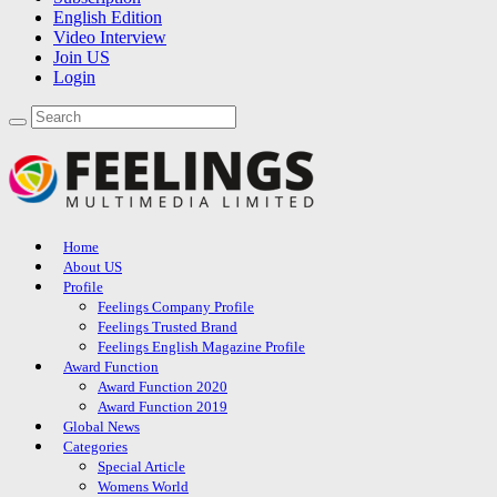
English Edition
Video Interview
Join US
Login
Home
About US
Profile
Feelings Company Profile
Feelings Trusted Brand
Feelings English Magazine Profile
Award Function
Award Function 2020
Award Function 2019
Global News
Categories
Special Article
Womens World