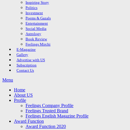
Inspiring Story
Politics
Investment
Poems & Gazals
Entertainment
Social Media
Astrology
Book Review
Feelings Mirchi
E-Magazine
Gallery
Advertise with US
Subscription
Contact Us
Menu
Home
About US
Profile
Feelings Company Profile
Feelings Trusted Brand
Feelings English Magazine Profile
Award Function
Award Function 2020