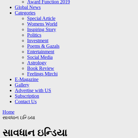
Award Function 2019
Global News
Categories
Special Article
Womens World
Inspiring Story
Politics
Investment
Poems & Gazals
Entertainment
Social Media
Astrology
Book Review
Feelings Mirchi
E-Magazine
Gallery
Advertise with US
Subscription
Contact Us
Home
સાવધાન ઇન્ડિયા
સાવધાન ઇન્ડિયા