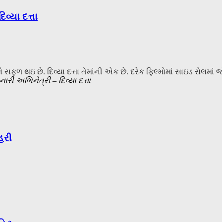
્યા દત્તા
 થઇ છે. દિવ્યા દત્તા તેમાંની એક છે. દરેક ફિલ્મોમાં સાઇડ રોલમાં જો
ી અભિનેત્રી – દિવ્યા દત્તા
હરી