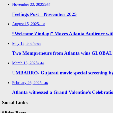
November 22, 2025
3:57
Feelings Post – November 2025
August 15, 2025
7:58
“Welcome Zindagi” Moves Atlanta Audience with 
May 12, 2025
9:04
Two Mompreneurs from Atlanta wins GLO
March 13, 2025
9:44
UMBARRO- Gujarati movie special screening 
February 26, 2025
9:46
Atlanta witnessed a Grand Valentine’s Celebrati
Social Links
Slider Posts