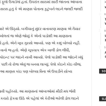
ફૂલો ઉગાડેલાં હતાં. ઉપરાંત સારામાં સારી જાતના આંબાના
લું સરસ હતું કે એ માણસ પોતાના કુટુંબને લઇને જલદી જલદી
M
વારે એ ઊઠ્યો. બગીચાનું સુંદર વાતાવરણ માણવા એ તૈયાર
M
 ખોલતાં જ એણે જોયું કે એનો પાડોશી આ માણસના
 હતો. એને ખૂબ ગુસ્સો આવ્યો. પણ એ કશું બોલ્યો નહીં.
F
ેરવાનો જ હતો. એણે ચૂપચાપ એક ખાલી ડોલ લીધી,
પોઇન્ટ પર જઇને નાખી આવ્યો. પેલો પાડોશી આ જોઇને ખંધું
 પછી તો રોજ એવું જ બનવા લાગ્યું. પેલો કોઇને કોઇ ચીજ,
ે આ માણસ કાંઇ પણ બોલ્યા વિના એ ઉપાડીને યોગ્ય
SO
ી પહોંચ્યો. આ માણસનાં આંબાઓમાં મીઠી મધ જેવી
F
 કચરો ફેંકવા ઊઠે એ પહેલાં એ કેરીઓ ભરેલી ડોલ લઇને
SL
E
.