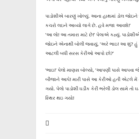
પાડોશીએ બારણું ખોલ્યું. આના હાથમાં ડોલ જો
કચરો લઇને આવ્યો લાગે છે. હવે મજા આવશે!’
‘આ લો! આ તમારા માટે છે!’ પેલાએ કહ્યું. પાડોશી
જોઇને એનાથી બોલી જવાયું, ‘અરે ભાઇ! આ શું? હું 
આટલી બધી સરસ કેરીઓ આપો છો?’
‘ભાઇ!’ પેલો માણસ બોલ્યો, ‘આપણી પાસે આપવા જ
બીજાને આપે! મારી પાસે આ કેરીઓ હતી એટલે મે
ગયો. પેલો પાડોશી ઘડીક કેરી ભરેલી ડોલ સામે તો
સ્થિર થઇ ગયો!