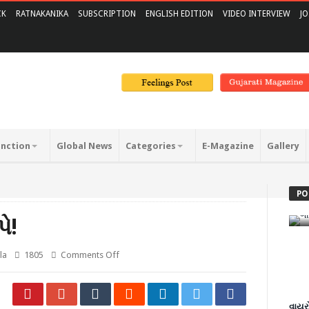
CK
RATNAKANIKA
SUBSCRIPTION
ENGLISH EDITION
VIDEO INTERVIEW
JO
unction
Global News
Categories
E-Magazine
Gallery
અ
ડ
PO
E
ે!
la
1805
Comments Off
વાયરો