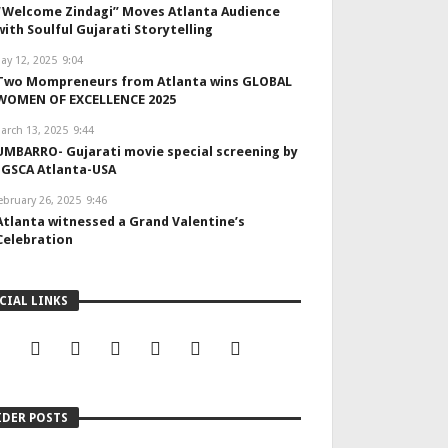
“Welcome Zindagi” Moves Atlanta Audience
with Soulful Gujarati Storytelling
ay 12, 2025
9:04
Two Mompreneurs from Atlanta wins GLOBAL
WOMEN OF EXCELLENCE 2025
arch 13, 2025
9:44
UMBARRO- Gujarati movie special screening by
IGSCA Atlanta-USA
ebruary 26, 2025
9:46
Atlanta witnessed a Grand Valentine’s
Celebration
CIAL LINKS
eelings Post – November 2025
IDER POSTS
DITORIAL TEAM
NOVEMBER 22, 2025