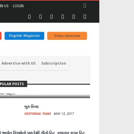
IN US
LOGIN
Advertise with US
Subscription
ંધારી આલમની આંખે અંધારા લાવનાર
ીજીપી.. ગીથા જોહરી
PULAR POSTS
DITORIAL TEAM
JUNE 27, 2017
બુક રિવ્ય
EDITORIAL TEAM
MAY 13, 2017
 અર્બન ફિલ્મોનો પણ દેશી ગીતો હિટ, કલાકાર સુપર હિટ