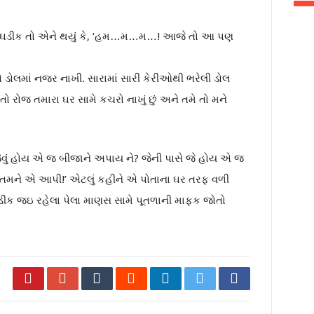
ઇને ઘડીક તો એને થયું કે, ‘હમ…મ…મ…! આજે તો આ પણ
એ ડોલમાં નજર નાખી. સારામાં સારી કેરીઓથી ભરેલી ડોલ
તો રોજ તમારા ઘર સામે કચરો નાખું છું અને તમે તો મને
ેવું હોય એ જ બીજાને અપાય ને? જેની પાસે જે હોય એ જ
ં તમને એ આપી!’ એટલું કહીને એ પોતાના ઘર તરફ વળી
 ઘડીક જઇ રહેલા પેલા માણસ સામે પૂતળાની માફક જોતો