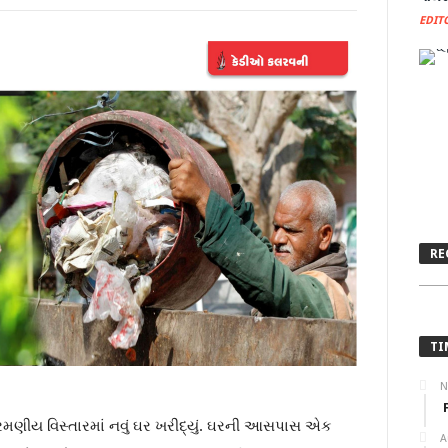
EDIT
F
RE
E
TI
N
મણીય વિસ્તારમાં નવું ઘર ખરીદ્યું. ઘરની આસપાસ એક
A