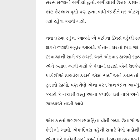
સરસ મજાનો બગીચો હતો. બગીચામાં ઉત્તમ કક્ષાનાં 
કાંઇ કેટલાંય વૃક્ષો પણ હતાં. બધી જ રીતે ઘર એટ
ત્યાં રહેવા આવી ગયો.
નવા ઘરમાં રહેવા આવ્યો એ પછીના દિવસે વહેલી સ
થઇને જલદી બહાર આવ્યો. પોતાનાં ઘરનો દરવાજો
દરવાજાની સામે જ કચરો અને એંઠવાડ ઠાલવી રહ્યો
એને ખ્યાલ આવી ગયો કે પેલાનો ઇરાદો એને ઉશ્ક
પાડોશીએ ઠાલવેલ કચરો એમાં ભર્યો અને કચરાનાં 
હસતો રહ્યો, પણ તેણે એના પર ધ્યાન જ ન આપ્યું.
કચરો કે નકામી વસ્તુ આના કંપાઉન્ડમાં નાખે અન
જગ્યાએ નાખી આવે.
એમ કરતાં લગભગ છ મહિના વીતી ગયા. ઉનાળો આવ
કેરીઓ આવી. એક દિવસ વહેલી સવારે પેલો પાડોશી
એના ઘરે પહોંચી ગયો અને પેલાનું બારણું ખખડાવ્યું