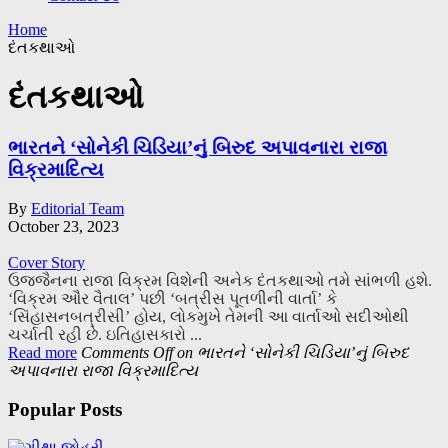
Home
દંતકથાઓ
દંતકથાઓ
ભારતને ‘સોનેકી ચિડિયા’નું બિરુદ અપાવનારા રાજા
વિક્રમાદિત્ય
By
Editorial Team
October 23, 2023
Cover Story
ઉજ્જૈનના રાજા વિક્રમ વિશેની અનેક દંતકથાઓ તમે સાંભળી હશે.
‘વિક્રમ ઔર વૈતાલ’ પછી ‘બત્રીસ પૂતળીની વાર્તા’ કે
‘સિંહાસનબત્રીસી’ હોય, લોકમુખે તેમની આ વાર્તાઓ સદીઓથી
ચર્ચાતી રહી છે. ઇતિહાસકારો ...
Read more
Comments Off
on ભારતને ‘સોનેકી ચિડિયા’નું બિરુદ
અપાવનારા રાજા વિક્રમાદિત્ય
Popular Posts