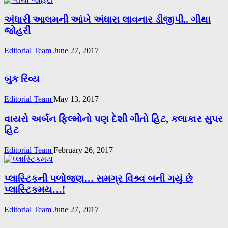
અંધારી આલમની આંખે અંધારા લાવનાર ડીજીપી.. ગીથા
જોહરી
Editorial Team
June 27, 2017
બુક રિવ્ય
Editorial Team
May 13, 2017
વાયરો અર્બન ફિલ્મોનો પણ દેશી ગીતો હિટ, કલાકાર સુપર
હિટ
Editorial Team
February 26, 2017
પ્લાસ્ટિકની પળોજણ… સમગ્ર વિશ્ર્વ બની ગયું છે
પ્લાસ્ટિકમય…!
Editorial Team
June 27, 2017