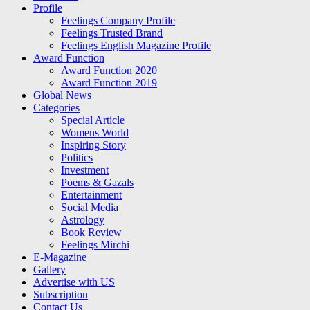
Profile
Feelings Company Profile
Feelings Trusted Brand
Feelings English Magazine Profile
Award Function
Award Function 2020
Award Function 2019
Global News
Categories
Special Article
Womens World
Inspiring Story
Politics
Investment
Poems & Gazals
Entertainment
Social Media
Astrology
Book Review
Feelings Mirchi
E-Magazine
Gallery
Advertise with US
Subscription
Contact Us