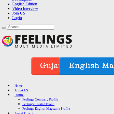
English Edition
Video Interview
Join US
Login
Home
About US
Profile
Feelings Company Profile
Feelings Trusted Brand
Feelings English Magazine Profile
Award Function