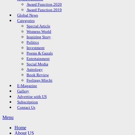
Award Function 2020
Award Function 2019
Global News
Categories
Special Article
Womens World
Inspiring Story
Politics
Investment
Poems & Gazals
Entertainment
Social Media
Astrology
Book Review
Feelings Mirchi
E-Magazine
Gallery
Advertise with US
Subscription
Contact Us
Menu
Home
About US