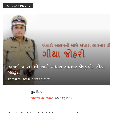
POPULAR POSTS
અંધારી આલમની આંખે અંધારા લાવનાર ડીજીપી.. ગીથા
જોહરી
EDITORIAL TEAM
JUNE 27, 2017
બુક રિવ્ય
EDITORIAL TEAM
MAY 13, 2017