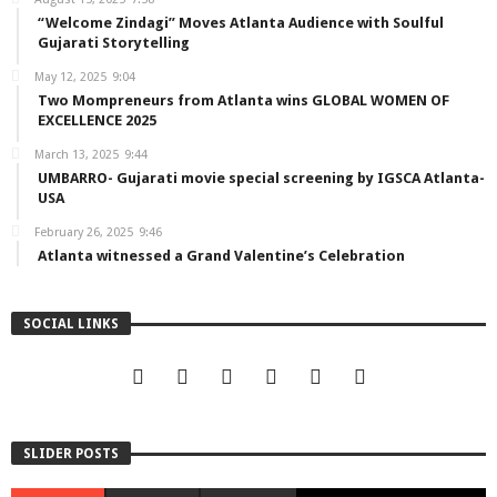
“Welcome Zindagi” Moves Atlanta Audience with Soulful
Gujarati Storytelling
May 12, 2025
9:04
Two Mompreneurs from Atlanta wins GLOBAL WOMEN OF
EXCELLENCE 2025
March 13, 2025
9:44
UMBARRO- Gujarati movie special screening by IGSCA Atlanta-
USA
February 26, 2025
9:46
Atlanta witnessed a Grand Valentine’s Celebration
SOCIAL LINKS
Feelings Post – November 2025
SLIDER POSTS
EDITORIAL TEAM
NOVEMBER 22, 2025