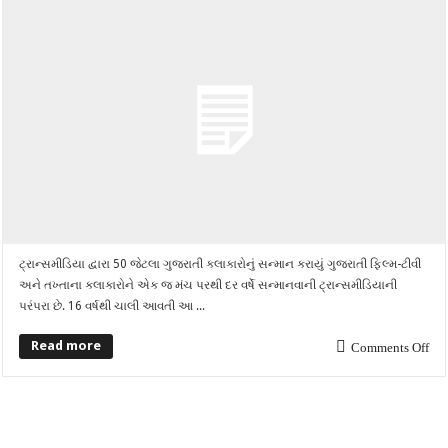
ટ્રાન્સમીડિયા દ્વારા 50 જેટલા ગુજરાતી કલાકારોનું સન્માન કરાયું ગુજરાતી ફિલ્મ-ટીવી
અને તખ્તાના કલાકારોને એક જ મંચ પરથી દર વર્ષે સન્માનવાની ટ્રાન્સમીડિયાની
પરંપરા છે. 16 વર્ષથી ચાલી આવતી આ ...
Read more
Comments Off