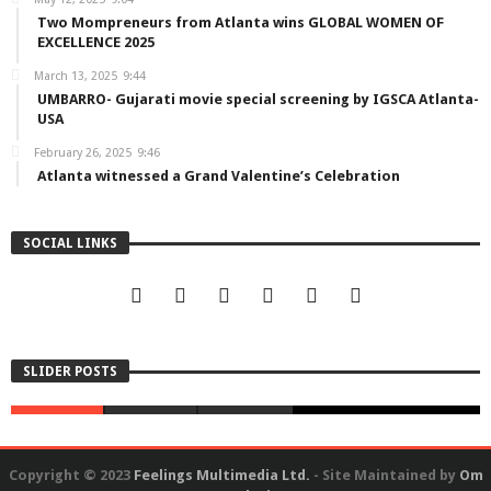
Two Mompreneurs from Atlanta wins GLOBAL WOMEN OF
EXCELLENCE 2025
March 13, 2025
9:44
UMBARRO- Gujarati movie special screening by IGSCA Atlanta-
USA
February 26, 2025
9:46
Atlanta witnessed a Grand Valentine’s Celebration
SOCIAL LINKS
Feelings Post – November 2025
SLIDER POSTS
EDITORIAL TEAM
NOVEMBER 22, 2025
Copyright © 2023
Feelings Multimedia Ltd.
- Site Maintained by
Om