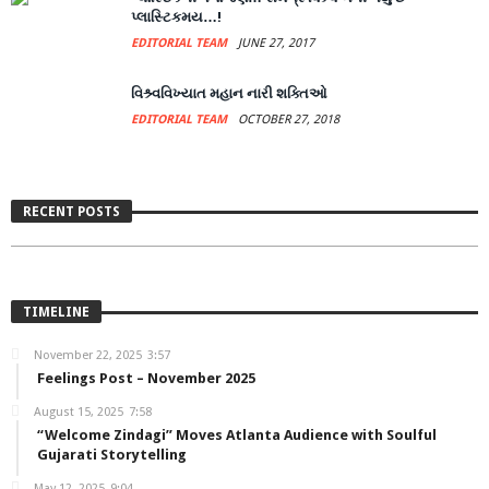
પ્લાસ્ટિકમય…!
EDITORIAL TEAM
JUNE 27, 2017
વિશ્ર્વવિખ્યાત મહાન નારી શક્તિઓ
EDITORIAL TEAM
OCTOBER 27, 2018
Feelings Post – November 2025
RECENT POSTS
EDITORIAL TEAM
NOVEMBER 22, 2025
TIMELINE
November 22, 2025
3:57
Feelings Post – November 2025
August 15, 2025
7:58
“Welcome Zindagi” Moves Atlanta Audience with Soulful
Gujarati Storytelling
May 12, 2025
9:04