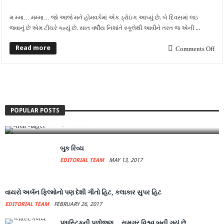
મ મ્મા… મમ્મા… જો આજે મને હોમવર્કમાં એક ડ્રોઇંગ આપ્યું છે. બે દિવસમાં લઇ
જવાનું છે એમ ટીચરે કહ્યું છે. સાત વર્ષીય નિશાંતે સ્કૂલેથી આવીને તરત જ એની ...
Read more
Comments Off
અંધારી આલમની આંખે અંધારા લાવનાર ડીજીપી.. ગીથા
જોહરી
POPULAR POSTS
EDITORIAL TEAM
JUNE 27, 2017
બુક રિવ્ય
EDITORIAL TEAM
MAY 13, 2017
વાયરો અર્બન ફિલ્મોનો પણ દેશી ગીતો હિટ, કલાકાર સુપર હિટ
EDITORIAL TEAM
FEBRUARY 26, 2017
પ્લાસ્ટિકની પળોજણ… સમગ્ર વિશ્ર્વ બની ગયું છે