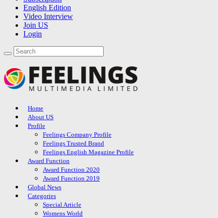
English Edition
Video Interview
Join US
Login
Home
About US
Profile
Feelings Company Profile
Feelings Trusted Brand
Feelings English Magazine Profile
Award Function
Award Function 2020
Award Function 2019
Global News
Categories
Special Article
Womens World