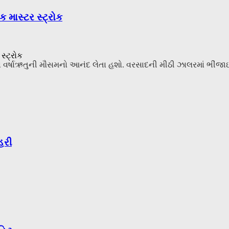
માસ્ટર સ્ટ્રોક
 વર્ષાઋતુની મૌસમનો આનંદ લેતા હશો. વરસાદની મીઠી ઝાલરમાં ભીં
હરી