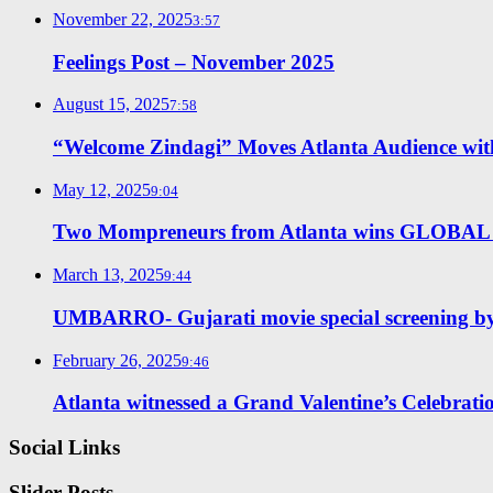
November 22, 2025
3:57
Feelings Post – November 2025
August 15, 2025
7:58
“Welcome Zindagi” Moves Atlanta Audience with 
May 12, 2025
9:04
Two Mompreneurs from Atlanta wins GLO
March 13, 2025
9:44
UMBARRO- Gujarati movie special screening 
February 26, 2025
9:46
Atlanta witnessed a Grand Valentine’s Celebrati
Social Links
Slider Posts