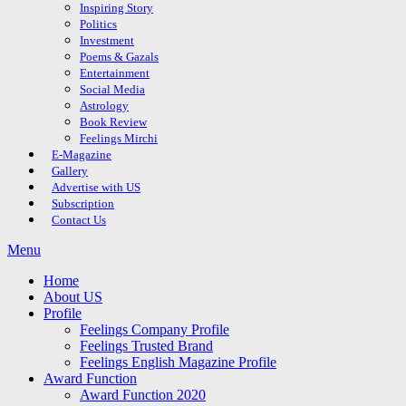
Inspiring Story
Politics
Investment
Poems & Gazals
Entertainment
Social Media
Astrology
Book Review
Feelings Mirchi
E-Magazine
Gallery
Advertise with US
Subscription
Contact Us
Menu
Home
About US
Profile
Feelings Company Profile
Feelings Trusted Brand
Feelings English Magazine Profile
Award Function
Award Function 2020