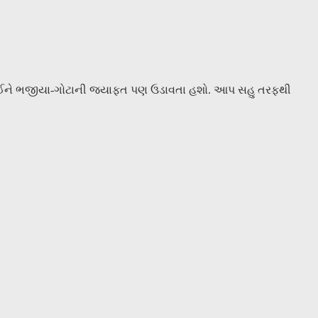
જાઈને ભજીયા-ગોટાની જ્યાફત પણ ઉડાવતા હશો. આપ સહુ તરફથી