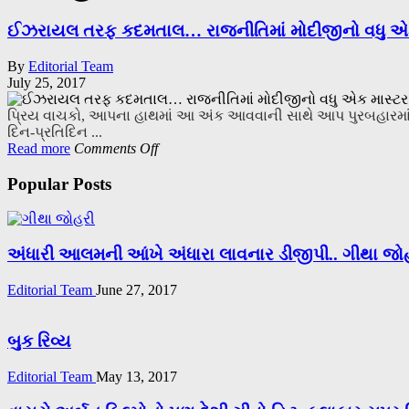
ઈઝરાયલ તરફ કદમતાલ… રાજનીતિમાં મોદીજીનો વધુ એક 
By
Editorial Team
July 25, 2017
પ્રિય વાચકો, આપના હાથમાં આ અંક આવવાની સાથે આપ પુરબહારમાં
દિન-પ્રતિદિન ...
on
Read more
Comments Off
ઈઝરાયલ
તરફ
Popular Posts
કદમતાલ…
રાજનીતિમાં
મોદીજીનો
વધુ
અંધારી આલમની આંખે અંધારા લાવનાર ડીજીપી.. ગીથા જો
એક
માસ્ટર
Editorial Team
June 27, 2017
સ્ટ્રોક
બુક રિવ્ય
Editorial Team
May 13, 2017