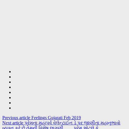
Previous article
Feelings Gujarati Feb 2019
Next article
પ્રેમના મહાપર્વ વેલેન્ટાઈન ડે પર જાણીતા મહાનુભાવો
વ્યક્ત કરે છે તેમની વિશેષ લાગણી…….પ્રેમ એટલે કે….