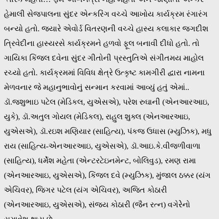
હેમાલી સેજપાલના સુંદર એન્કરિંગ વચ્ચે આખોય કાર્યક્રમ રંગારંગ
બન્યો હતો. જ્યારે એવોર્ડ વિતરણની વચ્ચે હાસ્ય કલાકાર જગદીશ
ત્રિવેદીના હાસ્યરસે કાર્યક્રમને હળવો ફૂલ બનાવી દીધો હતો. તો
ગાયિકા કિંજલ દવેના સુંદર ગીતોની પ્રસ્તુતિએ સંગીતમય માહોલ
રચ્યો હતો. કાર્યક્રમમાં વિવિધ ક્ષેત્રે ઉત્કૃષ્ટ કામગીરી દ્વારા નામના
મેળવનાર જે મહાનુભાવોનું સન્માન કરવામાં આવ્યું હતું એમાં..
ડૉ.જશુભાઇ પટેલ (મેડિકલ, યુએસએ), પરેશ રુઘાની (એનઆરઆઇ,
યુકે), ડૉ.અતુલ ગોયલ (મેડિકલ), રાહુલ શુક્લ (એનઆરઆઇ,
યુએસએ), ડૉ.રઇશ મણિયાર (સાહિત્ય), પંકજ ઉધાસ (મ્યુઝિક), મધુ
રાય (સાહિત્ય-એનઆરઆઇ, યુએસએ), ડૉ.આઇ.કે.વીજળીવાળા
(સાહિત્ય), ધર્મેશ મહેતા (એન્ટરટેઇનમેન્ટ, બોલિવુડ), રમણ રામા
(એનઆરઆઇ, યુએસએ), કિંજલ દવે (મ્યુઝિક), મુંજાલ ઠક્કર (યંગ
એચિવર), જિગર પટેલ (યંગ એચિવર), અજિત કોઠારી
(એનઆરઆઇ, યુએસએ), સંજય કોઠારી (જૈન રત્ન) વગેરેેનો