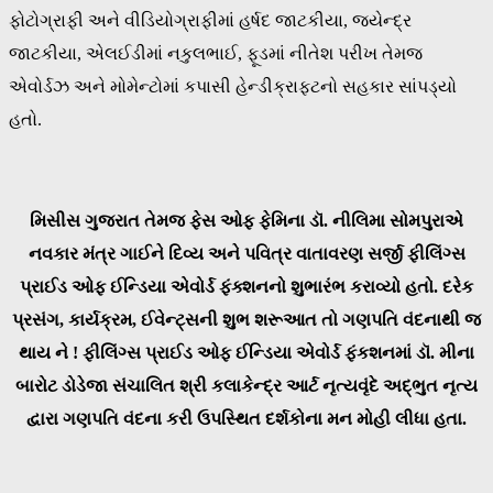
ફોટોગ્રાફી અને વીડિયોગ્રાફીમાં હર્ષદ જાટકીયા, જયેન્દ્ર
જાટકીયા, એલઈડીમાં નકુલભાઈ, ફૂડમાં નીતેશ પરીખ તેમજ
એવોર્ડઝ અને મોમેન્ટોમાં કપાસી હેન્ડીક્રાફ્ટનો સહકાર સાંપડ્યો
હતો.
મિસીસ ગુજરાત તેમજ ફેસ ઓફ ફેમિના ડૉ. નીલિમા સોમપુરાએ
નવકાર મંત્ર ગાઈને દિવ્ય અને પવિત્ર વાતાવરણ સર્જી ફીલિંગ્સ
પ્રાઈડ ઓફ ઈન્ડિયા એવોર્ડ ફંક્શનનો શુભારંભ કરાવ્યો હતો. દરેક
પ્રસંગ, કાર્યક્રમ, ઈવેન્ટ્સની શુભ શરૂઆત તો ગણપતિ વંદનાથી જ
થાય ને ! ફીલિંગ્સ પ્રાઈડ ઓફ ઈન્ડિયા એવોર્ડ ફંકશનમાં ડૉ. મીના
બારોટ ડોડેજા સંચાલિત શ્રી કલાકેન્દ્ર આર્ટ નૃત્યવૃંદે અદ્ભુત નૃત્ય
દ્વારા ગણપતિ વંદના કરી ઉપસ્થિત દર્શકોના મન મોહી લીધા હતા.