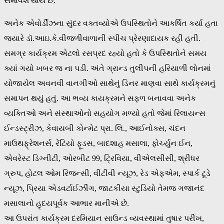
સમાવેશ થાય છે.
અનેક એવોર્ડીઝના સુંદર વક્તવ્યોએ ઉપસ્થિતોને આકર્ષિત કર્યા હતા
જ્યારે ડૉ.આઇ.કે.વીજળીવાળાની સ્પીચ પ્રેરણાદાયક રહી હતી.
સમગ્ર કાર્યક્રમ એટલો રસપ્રદ રહ્યો હતો કે ઉપસ્થિતોને સમય
ક્યાં ગયો ખબર જ ના પડી. અંતે ગ્રાન્ડ તુલીપની હરિયાળી લોનમાં
યોજાયેલ અવનવી વાનગીઓ સાથેનું ડિનર માણવા સાથે કાર્યક્રમનું
સમાપન થયું હતું. આ ભવ્ય કાયક્રમને સફળ બનાવવા અનેક
વ્યક્તિઓ અને સંસ્થાઓનો સહયોગ મળ્યો હતો જેમાં રિલાયન્સ
ઈન્ડસ્ટ્રીઝ, કેવાયબી કોન્મેટ પ્રા. લિ., આઈનોક્સ, ચંદન
માઉથફ્રેશનર્સ, રેંટિયો ફૂડસ, બાદશાહ મસાલા, ફોર્ચ્યુન ઈન,
એવરેસ્ટ ડિગ્નીટી, ઓરબીટ 99, ટ્રિવિયા, વીએલસીસી, શ્રીધર
ગ્રુપ, હોટલ ઓમ રિજન્સી, વીટીવી ન્યૂઝ, રેડ એફએમ, સ્પાર્ક ટૂડે
ન્યૂઝ, પ્રિયા એડવર્ટાઈઝીંગ, જાટકીયા સ્ટુડિયો તેમજ ગજાનંદ
મસાલાનો હૃદયપૂર્વક આભાર માનીએ છે.
આ ઉપરાંત કાર્યક્રમ દરમિયાન સાઉન્ડ વ્યવસ્થામાં તુષાર પરીખ,