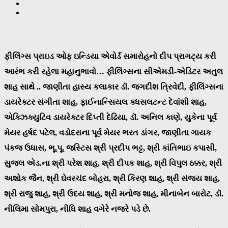
ફીલિંગ્સ પ્રાઇડ ઓફ ઇન્ડિયા એવોર્ડ સમારોહનો દીપ પ્રાગટ્ય કરી
આરંભ કરી રહેલા મહાનુભાવો… ફીલિંગ્સના સીએમડી-એડિટર અતુલ
શાહ સાથે .. જાણીતા હાસ્ય કલાકાર ડૉ. જગદીશ ત્રિવેદી, ફીલિંગ્સના
ડાયરેક્ટર સંગીતા શાહ, ફાઈનાન્સિયલ ક્ધસલટન્ટ દેવાંશી શાહ,
એક્ઝિક્યુટિવ ડાયરેક્ટર દિપ્તી દેઢિયા, ડૉ. અનિલ કાણે, યુકેના પૂર્વ
મેયર હર્ષદ પટેલ, વડોદરાના પૂર્વ મેયર ભરત ડાંગર, જાણીતા ગાયક
પંકજ ઉધાસ, ભૂ.પૂ. જસ્ટિસ શ્રી પ્રદીપ ભટ્ટ, શ્રી કાંતિભાઇ કપાસી,
સુજલ એડ.ના શ્રી પરેશ શાહ, શ્રી દીપક શાહ, શ્રી વિપુલ ઠક્કર, શ્રી
અશોક જૈન, શ્રી ઘેવરચંદ બોહરા, શ્રી કિરણ શાહ, શ્રી સંજય શાહ,
શ્રી રાજુ શાહ, શ્રી ઉદય શાહ, શ્રી મનોજ શાહ, મીનાબેન બારોટ, ડૉ.
નીલિમા સોમપુરા, નીધિ શાહ વગેરે નજરે પડે છે.