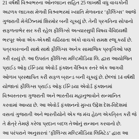
21 વર્ષથી વિશ્ર્વભરના ઓનલાઇન સહિત 25 લાખથી વધુ વાચકોની
અઢળક લાઇક્સ મેળવી વિશ્ર્વભરમાં ખ્યાતિ મેળવનાર ‘ફીલિંગ્સ’ આજે
ગુજરાતી મેગેઝિનમાં શિરમોર બની ચૂક્યું છે. તેની પ્રગતિના સોપાનો
સફળતાભેર સર કરી રહેલ ફીલિંગ્સે અત્યારસુધી વિષય વૈવિધ્યથી
ભરપૂર એવા એક-એકથી ચઢિયાતા અંકો વાચકો સમક્ષ રજૂ કર્યા છે.
પત્રકારત્વની સાથે સાથે ફીલિંગ્સ અનેક સામાજિક પ્રવૃત્તિઓ પણ
કરી રહ્યું છે. આ ઉપરાંત ફીલિંગ્સ મલ્ટિમીડિયા લિ. દ્વારા આયોજિત
પ્રાઈડ ઓફ ઈન્ડિયા એવોર્ડ ફંક્શન વૈશ્ર્વિક સ્તરે એક આગવી
ઓળખ પ્રસ્થાપિત કરી સફળ બ્રાન્ડ બની ચૂક્યું છે. છેલ્લાં 14 વર્ષથી
યોજાતાં ફીલિંગ્સ પ્રાઈડ ઓફ ઈન્ડિયા એવોર્ડ ફંક્શનમાં
વિશ્ર્વસ્તરના ગુજરાતી અને ભારતીય મહાનુભાવોને સન્માનિત
કરવામાં આવ્યા છે. આ એવોર્ડ ફંક્શનનો મુખ્ય ઉદ્દેશ દેશ-વિદેશમાં
વસતાં ગુજરાતી અને ભારતીયોને એક જ મંચ હેઠળ એકત્રિત કરી જે
તે ક્ષેત્રે તેમણે કરેલા પ્રદાન બદલ તેઓનું સન્માન કરવાનો છે.
આ પરંપરાને અનુસરતાં ’ફીલિંગ્સ મલ્ટિમીડિયા લિમિટેડ’ દ્વારા આ