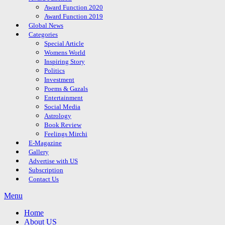
Award Function 2020
Award Function 2019
Global News
Categories
Special Article
Womens World
Inspiring Story
Politics
Investment
Poems & Gazals
Entertainment
Social Media
Astrology
Book Review
Feelings Mirchi
E-Magazine
Gallery
Advertise with US
Subscription
Contact Us
Menu
Home
About US