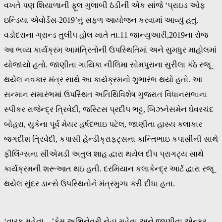
વખતે પણ શિયાળાની ફૂલ ગુલાબી ઠંડીની એક સાંજે ‘પ્રાઇડ ઓફ
ઇન્ડિયા એવોર્ડસ-2019’નું સફળ આયોજન કરવામાં આવ્યું હતું.
વડોદરાના ગ્રાન્ડ તુલીપ હોલ ખાતે તા.11 જાન્યુઆરી,2019ના રોજ
આ ભવ્ય કાર્યક્રમ આમંત્રિતોની ઉપસ્થિતિમાં અને સુમધુર માહોલમાં
યોજાયો હતો. જાણીતા ગાયિકા નીલિમા સોમપુરાના સુરીલા કંઠે રજૂ
થયેલ નવકાર મંત્ર સાથે આ કાર્યક્રમનો શુભારંભ થયો હતો. આ
સન્માન સમારંભમાં ઉપસ્થિત અતિથિવિશેષ ગુજરાત વિધાનસભાના
સ્પીકર રાજેન્દ્ર ત્રિવેદી, જસ્ટિસ પ્રદીપ ભટ્ટ, બિઝનેસમેન ઘેવરચંદ
બોહરા, યુકેના પૂર્વ મેયર હર્ષદભાઇ પટેલ, જાણીતા હાસ્ય કલાકાર
જગદીશ ત્રિવેદી, કપાસી હેન્ડીક્રાફ્ટ્સના કાન્તિભાઇ કપાસીની સાથે
ફીલિંગ્સના સીએમડી અતુલ શાહ દ્વારા થયેલ દીપ પ્રાગટ્ય સાથે
કાર્યક્રમની શરૂઆત થઇ હતી. દરમિયાન કલાકેન્દ્ર આર્ટ દ્વારા રજૂ
થયેલ સુંદર ડાન્સે ઉપસ્થિતોને મંત્રમુગ્ધ કરી દીધા હતા.
‘તારક મહેતા…’ફેમ અભિનેત્રી નેહા મહેતા અને જાણીતા એન્કર