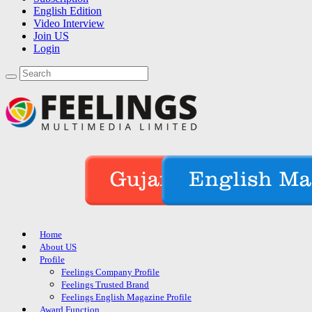
English Edition
Video Interview
Join US
Login
Home
About US
Profile
Feelings Company Profile
Feelings Trusted Brand
Feelings English Magazine Profile
Award Function