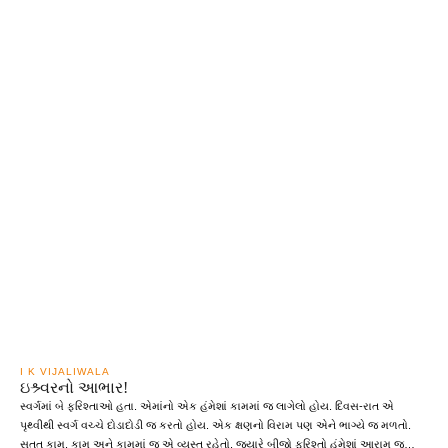
I K VIJALIWALA
ઇશ્ર્વરનો આભાર!
સ્વર્ગમાં બે ફરિશ્તાઓ હતા. એમાંનો એક હંમેશાં કામમાં જ લાગેલો હોય. દિવસ-રાત એ
પૃથ્વીથી સ્વર્ગ વચ્ચે દોડાદોડી જ કરતો હોય. એક ક્ષણનો વિરામ પણ એને ભાગ્યે જ મળતો.
સતત કામ, કામ અને કામમાં જ એ વ્યસ્ત રહેતો. જ્યારે બીજો ફરિશ્તો હંમેશાં આરામ જ