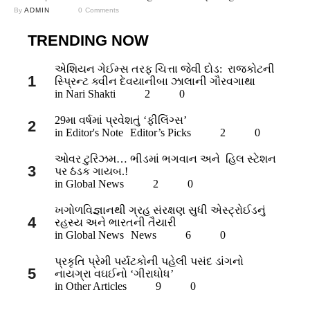
By 
ADMIN
0
 Comments
કરતો! પેલો ફરિશ્તો જ્યારે જુએ ત્યારે એ સૂતો જ હોય. પેલો ફરિશ્તો …
TRENDING NOW
એશિયન ગેઈમ્સ તરફ ચિત્તા જેવી દોડ: રાજકોટની
1
સ્પ્રિન્ટ ક્વીન દેવયાનીબા ઝાલાની ગૌરવગાથા
in 
Nari Shakti
2
0
29મા વર્ષમાં પ્રવેશતું ‘ફીલિંગ્સ’
2
in 
Editor's Note
Editor’s Picks
2
0
ઓવર ટુરિઝમ… ભીડમાં ભગવાન અને હિલ સ્ટેશન
3
પર ઠંડક ગાયબ.!
in 
Global News
2
0
ખગોળવિજ્ઞાનથી ગ્રહ સંરક્ષણ સુધી એસ્ટ્રોઈડનું
4
રહસ્ય અને ભારતની તૈયારી
in 
Global News
News
6
0
પ્રકૃતિ પ્રેમી પર્યટકોની પહેલી પસંદ ડાંગનો
5
નાયગ્રા વઘઈનો ‘ગીરાધોધ’
in 
Other Articles
9
0