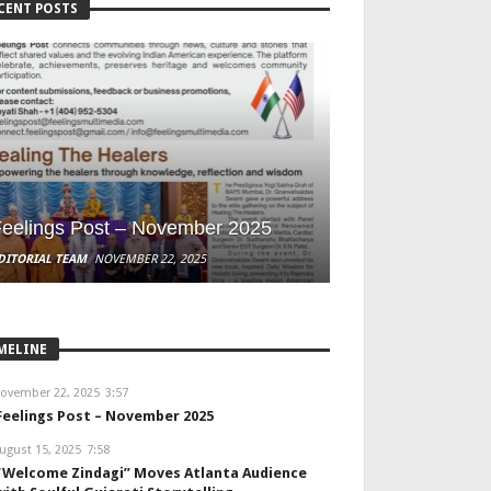
CENT POSTS
eelings Post – November 2025
DITORIAL TEAM
NOVEMBER 22, 2025
MELINE
ovember 22, 2025
3:57
Feelings Post – November 2025
ugust 15, 2025
7:58
“Welcome Zindagi” Moves Atlanta Audience