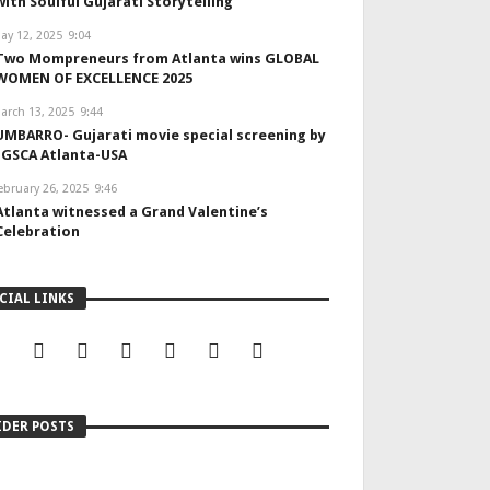
with Soulful Gujarati Storytelling
ay 12, 2025
9:04
Two Mompreneurs from Atlanta wins GLOBAL
WOMEN OF EXCELLENCE 2025
arch 13, 2025
9:44
UMBARRO- Gujarati movie special screening by
IGSCA Atlanta-USA
ebruary 26, 2025
9:46
Atlanta witnessed a Grand Valentine’s
Celebration
CIAL LINKS
IDER POSTS