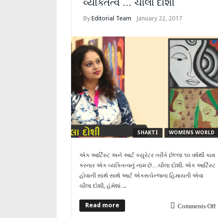
વ્યક્તિત્વ … ચૌલા દોશી
By
Editorial Team
January 22, 2017
SHAKTI
WOMENS WORLD
એક આર્ટિસ્ટ અને આર્ટ ક્યુરેટર તરીકે છેલ્લા ૧૦ વર્ષથી કામ
કરનાર એક વ્યક્તિત્વનું નામ છે…ચૌલા દોશી. એક આર્ટિસ્ટ
હોવાની સાથે સાથે આર્ટ એક્સચેન્જના હિમાયતી એવા
ચૌલા દોશી, હંમેશાં ...
Read more
Comments Off