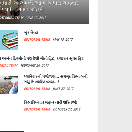
ંધારી આલમની આંખે અંધારા લાવનાર
ીજીપી.. ગીથા જોહરી
DITORIAL TEAM
JUNE 27, 2017
બુક રિવ્ય
EDITORIAL TEAM
MAY 13, 2017
 અર્બન ફિલ્મોનો પણ દેશી ગીતો હિટ, કલાકાર સુપર હિટ
ORIAL TEAM
FEBRUARY 26, 2017
પ્લાસ્ટિકની પળોજણ… સમગ્ર વિશ્ર્વ બની
ગયું છે પ્લાસ્ટિકમય…!
EDITORIAL TEAM
JUNE 27, 2017
વિશ્ર્વવિખ્યાત મહાન નારી શક્તિઓ
EDITORIAL TEAM
OCTOBER 27, 2018