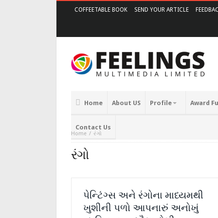
COFFEETABLE BOOK
SEND YOUR ARTICLE
FEEDBA
Home
About US
Profile
Award F
Contact Us
Home
રંગો
રંગો
પેન્ટિંગ્સ અને રંગોના માધ્યમથી
ખુશીની પળો આપનારું અનોખું