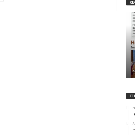
RE
F
E
TI
N
A