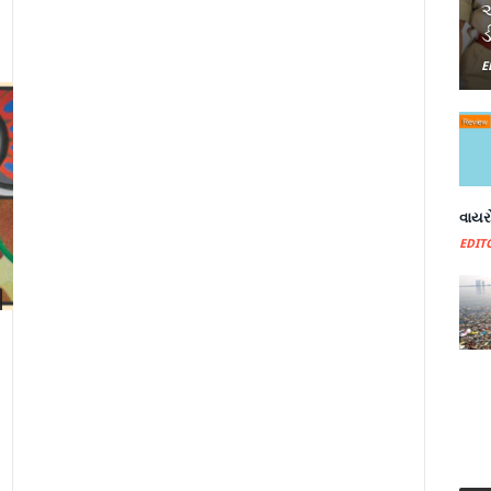
અ
ડ
E
વાયરો
EDIT