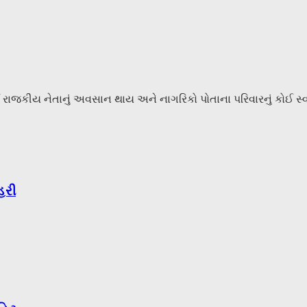
કીય નેતાનું અવસાન થાય અને નાગરિકો પોતાના પરિવારનું કોઈ સ્વજન ગ
હરી