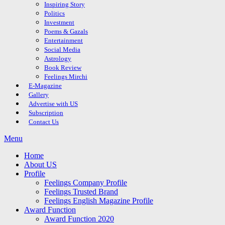
Inspiring Story
Politics
Investment
Poems & Gazals
Entertainment
Social Media
Astrology
Book Review
Feelings Mirchi
E-Magazine
Gallery
Advertise with US
Subscription
Contact Us
Menu
Home
About US
Profile
Feelings Company Profile
Feelings Trusted Brand
Feelings English Magazine Profile
Award Function
Award Function 2020