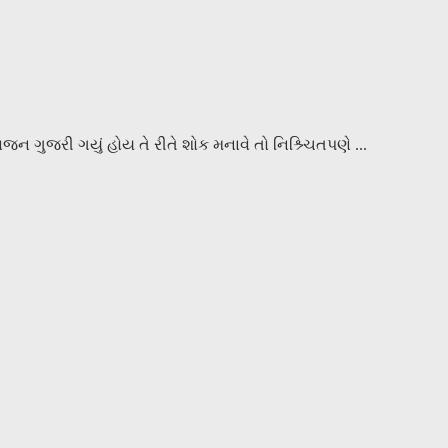
ુજરી ગયું હોય તે રીતે શોક મનાવે તો નિશ્ર્ચિતપણે ...