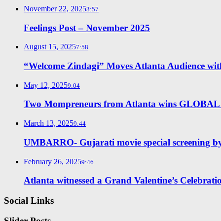
November 22, 2025
3:57
Feelings Post – November 2025
August 15, 2025
7:58
“Welcome Zindagi” Moves Atlanta Audience with 
May 12, 2025
9:04
Two Mompreneurs from Atlanta wins GLO
March 13, 2025
9:44
UMBARRO- Gujarati movie special screening 
February 26, 2025
9:46
Atlanta witnessed a Grand Valentine’s Celebrati
Social Links
Slider Posts