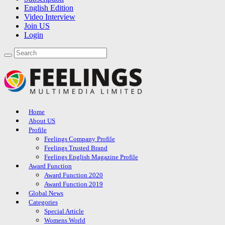
English Edition
Video Interview
Join US
Login
Home
About US
Profile
Feelings Company Profile
Feelings Trusted Brand
Feelings English Magazine Profile
Award Function
Award Function 2020
Award Function 2019
Global News
Categories
Special Article
Womens World