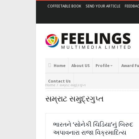
COFFEETABLE BOOK
SEND YOUR ARTICLE
FEEDBA
Home
About US
Profile
Award F
Contact Us
Home
સમ્રાટ સમુદ્રગુપ્ત
સમ્રાટ સમુદ્રગુપ્ત
ભારતને ‘સોનેકી ચિડિયા’નું બિરુદ
અપાવનારા રાજા વિક્રમાદિત્ય