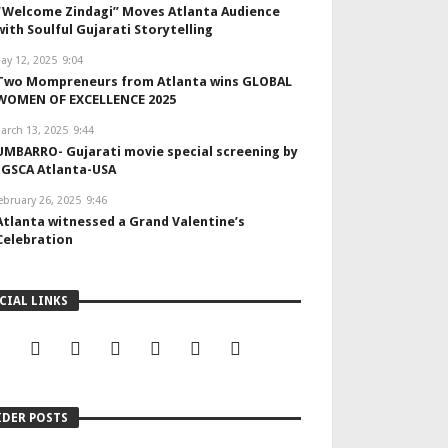
“Welcome Zindagi” Moves Atlanta Audience
with Soulful Gujarati Storytelling
ay 12, 2025
9:04
Two Mompreneurs from Atlanta wins GLOBAL
WOMEN OF EXCELLENCE 2025
arch 13, 2025
9:44
UMBARRO- Gujarati movie special screening by
IGSCA Atlanta-USA
ebruary 26, 2025
9:46
Atlanta witnessed a Grand Valentine’s
Celebration
CIAL LINKS
eelings Post – November 2025
IDER POSTS
DITORIAL TEAM
NOVEMBER 22, 2025