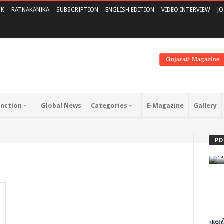
CK
RATNAKANIKA
SUBSCRIPTION
ENGLISH EDITION
VIDEO INTERVIEW
JO
unction
Global News
Categories
E-Magazine
Gallery
અ
ડ
PO
E
વાયરો