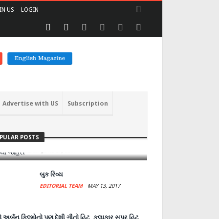
IN US
LOGIN
Advertise with US
Subscription
ંધારી આલમની આંખે અંધારા લાવનાર
ીજીપી.. ગીથા જોહરી
PULAR POSTS
DITORIAL TEAM
JUNE 27, 2017
બુક રિવ્ય
EDITORIAL TEAM
MAY 13, 2017
 અર્બન ફિલ્મોનો પણ દેશી ગીતો હિટ, કલાકાર સુપર હિટ