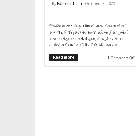
By
Editorial Team
October 23, 2023
COVER STORY
ઉજ્જૈનના રાજા વિક્રમ વિશેની અનેક દંતકથાઓ તમે
સાંભળી હશે. ‘વિક્રમ ઔર વૈતાલ’ પછી ‘બત્રીસ પૂતળીની
વાર્તા’ કે ‘સિંહાસનબત્રીસી’ હોય, લોકમુખે તેમની આ
વાર્તાઓ સદીઓથી ચર્ચાતી રહી છે. ઇતિહાસકારો ...
Read more
Comments Off