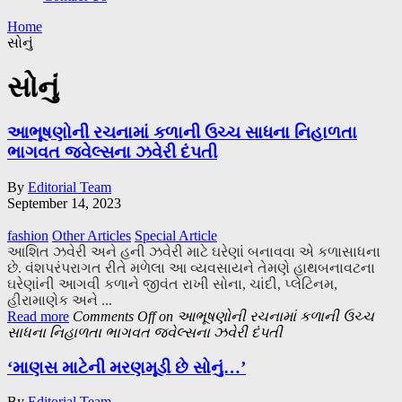
Home
સોનું
સોનું
આભૂષણોની રચનામાં કળાની ઉચ્ચ સાધના નિહાળતા
ભાગવત જ્વેલ્સના ઝવેરી દંપતી
By
Editorial Team
September 14, 2023
fashion
Other Articles
Special Article
આશિત ઝવેરી અને હની ઝવેરી માટે ઘરેણાં બનાવવા એ કળાસાધના
છે. વંશપરંપરાગત રીતે મળેલા આ વ્યવસાયને તેમણે હાથબનાવટના
ઘરેણાંની આગવી કળાને જીવંત રાખી સોના, ચાંદી, પ્લેટિનમ,
હીરામાણેક અને ...
Read more
Comments Off
on આભૂષણોની રચનામાં કળાની ઉચ્ચ
સાધના નિહાળતા ભાગવત જ્વેલ્સના ઝવેરી દંપતી
‘માણસ માટેની મરણમૂડી છે સોનું…’
By
Editorial Team