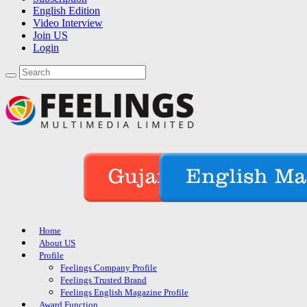
English Edition
Video Interview
Join US
Login
Home
About US
Profile
Feelings Company Profile
Feelings Trusted Brand
Feelings English Magazine Profile
Award Function