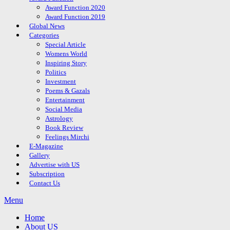
Award Function 2020
Award Function 2019
Global News
Categories
Special Article
Womens World
Inspiring Story
Politics
Investment
Poems & Gazals
Entertainment
Social Media
Astrology
Book Review
Feelings Mirchi
E-Magazine
Gallery
Advertise with US
Subscription
Contact Us
Menu
Home
About US