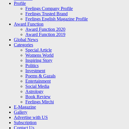
Profile
Feelings Company Profile
Feelings Trusted Brand
Feelings English Magazine Profile
Award Function
Award Function 2020
Award Function 2019
Global News
Categories
Special Article
Womens World
Inspiring Story
Politics
Investment
Poems & Gazals
Entertainment
Social Media
Astrology
Book Review
Feelings Mirchi
E-Magazine
Gallery
Advertise with US
Subscription
Contact Us