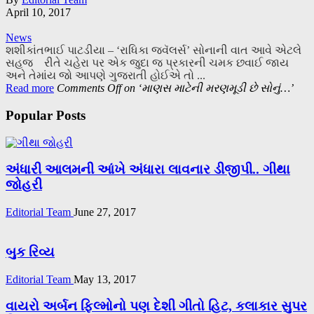
April 10, 2017
News
શશીકાંતભાઈ પાટડીયા – ‘રાધિકા જ્વૅલર્સ’ સોનાની વાત આવે એટલે
સહજ રીતે ચહેરા પર એક જુદા જ પ્રકારની ચમક છવાઈ જાય
અને તેમાંય જો આપણે ગુજરાતી હોઈએ તો ...
Read more
Comments Off
on ‘માણસ માટેની મરણમૂડી છે સોનું…’
Popular Posts
અંધારી આલમની આંખે અંધારા લાવનાર ડીજીપી.. ગીથા
જોહરી
Editorial Team
June 27, 2017
બુક રિવ્ય
Editorial Team
May 13, 2017
વાયરો અર્બન ફિલ્મોનો પણ દેશી ગીતો હિટ, કલાકાર સુપર