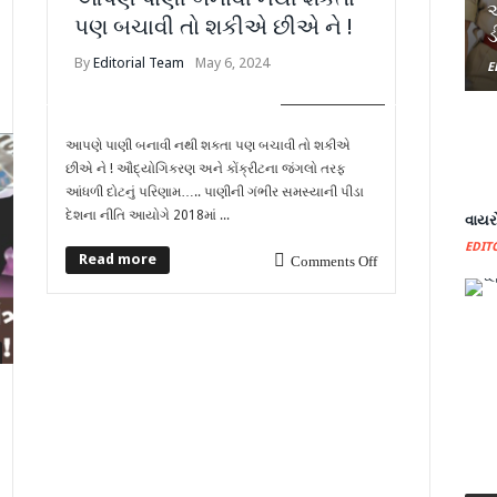
અ
પણ બચાવી તો શકીએ છીએ ને !
ડ
By
Editorial Team
May 6, 2024
E
COVER STORY
આપણે પાણી બનાવી નથી શકતા પણ બચાવી તો શકીએ
છીએ ને ! ઔદ્યોગિકરણ અને કોંક્રીટના જંગલો તરફ
આંધળી દોટનું પરિણામ….. પાણીની ગંભીર સમસ્યાની પીડા
દેશના નીતિ આયોગે 2018માં ...
વાયરો
EDIT
Read more
Comments Off