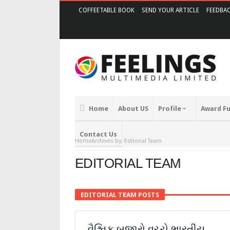
COFFEETABLE BOOK
SEND YOUR ARTICLE
FEEDBA
Home
About US
Profile
Award F
Contact Us
Home
Archives by: Editorial Team
EDITORIAL TEAM
EDITORIAL TEAM POSTS
વૈશ્વિક બજારો વચ્ચે ભારતીય