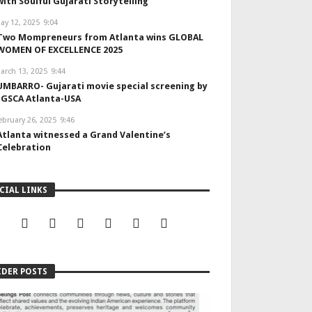
with Soulful Gujarati Storytelling
ay 12, 2025
9:04
Two Mompreneurs from Atlanta wins GLOBAL
WOMEN OF EXCELLENCE 2025
arch 13, 2025
9:44
UMBARRO- Gujarati movie special screening by
IGSCA Atlanta-USA
ebruary 26, 2025
9:46
Atlanta witnessed a Grand Valentine’s
Celebration
CIAL LINKS
IDER POSTS