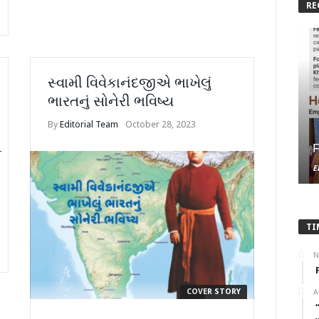
RE
સ્વામી વિવેકાનંદજીએ ભાખેલું
ભારતનું સોનેરી ભવિષ્ય
By
Editorial Team
October 28, 2023
F
E
TI
N
COVER STORY
A