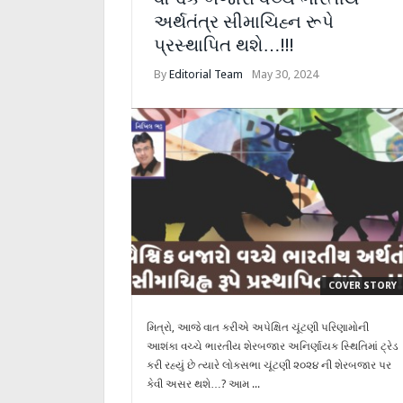
અર્થતંત્ર સીમાચિહ્ન રૂપે
પ્રસ્થાપિત થશે…!!!
By
Editorial Team
May 30, 2024
COVER STORY
મિત્રો, આજે વાત કરીએ અપેક્ષિત ચૂંટણી પરિણામોની
આશંકા વચ્ચે ભારતીય શેરબજાર અનિર્ણાયક સ્થિતિમાં ટ્રેડ
કરી રહ્યું છે ત્યારે લોકસભા ચૂંટણી ૨૦૨૪ ની શેરબજાર પર
કેવી અસર થશે…? આમ ...