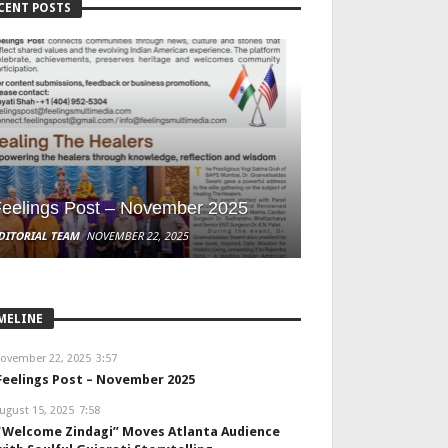
CENT POSTS
eelings Post – November 2025
DITORIAL TEAM
NOVEMBER 22, 2025
MELINE
ovember 22, 2025
3:57
Feelings Post – November 2025
ugust 15, 2025
7:58
“Welcome Zindagi” Moves Atlanta Audience