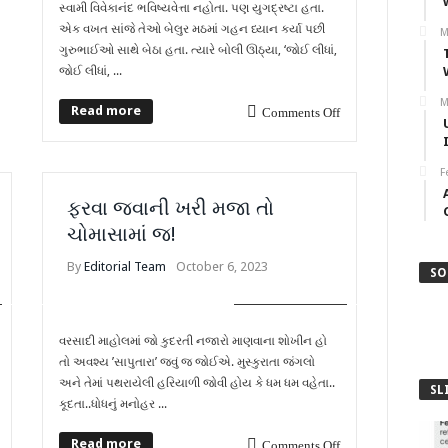
સ્વામી વિવેકાનંદ ભવિષ્યવેત્તા નહોતા. પણ યુગદ્રષ્ટા હતા.
એક વખત સાંજે તેઓ બેલુર મઠમાં ગહન ધ્યાન કર્યા પછી
M
ગુરુભાઈઓ સાથે બેઠા હતા. ત્યારે બોલી ઊઠ્યા, ‘જોઈ લીધાં,
જોઈ લીધાં, ...
M
Read more
Comments Off
F
ફરવા જવાની ખરી મજા તો
ચોમાસામાં જ!
By
Editorial Team
October 6, 2023
SO
OTHER ARTICLES
વરસાદી માહોલમાં જો કુદરતી નજારો માણવાના શોખીન હો
તો અવશ્ય ’સાપુતારા’ જવું જ જોઈએ. મુસ્કુરાતા જંગલો
અને તેમાં પથરાયેલી હરિયાળી જોવી હોય કે ધમ ધમ વહેતા..
SL
કૂદતા..ધોધનું મનોહર ...
Read more
Comments Off