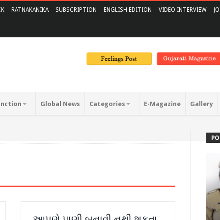
CK
RATNAKANIKA
SUBSCRIPTION
ENGLISH EDITION
VIDEO INTERVIEW
JO
unction
Global News
Categories
E-Magazine
Gallery
PO
આપણે પાણી બનાવી નથી શકતા