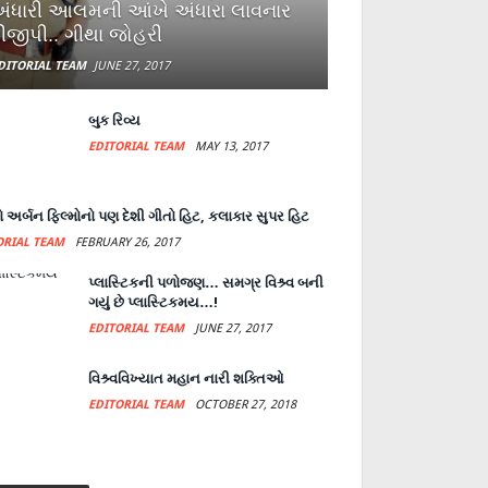
ંધારી આલમની આંખે અંધારા લાવનાર
ીજીપી.. ગીથા જોહરી
DITORIAL TEAM
JUNE 27, 2017
બુક રિવ્ય
EDITORIAL TEAM
MAY 13, 2017
 અર્બન ફિલ્મોનો પણ દેશી ગીતો હિટ, કલાકાર સુપર હિટ
ORIAL TEAM
FEBRUARY 26, 2017
પ્લાસ્ટિકની પળોજણ… સમગ્ર વિશ્ર્વ બની
ગયું છે પ્લાસ્ટિકમય…!
EDITORIAL TEAM
JUNE 27, 2017
વિશ્ર્વવિખ્યાત મહાન નારી શક્તિઓ
EDITORIAL TEAM
OCTOBER 27, 2018