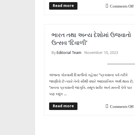
Read more
Comments Off
ભારત તથા અન્ય દેશોમાં ઉજવાતો
ઉત્સવ ‘દિવાળી’
By
Editorial Team
November 10, 2023
COVER STORY
અંજના ગોસ્વામી દિવાળીનો તહેવાર “પ્રકાશના પર્વ તરીકે
જાણીતો છે ત્યારે તેનો સૌથી વધારે આધ્યાત્મિક અર્થ થાય છે,
“મનના પ્રકાશની જાગૃતિ. સ્થૂળ શરીર અને મનની પેલે પાર
પણ કશુંક ...
Read more
Comments Off