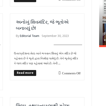
અનોખું શિવમંદિર, જે ભૂતોએ
બનાવ્યું છે!
F
By
Editorial Team
September 30, 2023
E
FEELINGS MIRCHI
ઉત્તરપ્રદેશના મેરઠ ખાતે ભગવાન શિવનું એક મંદિર છે જે
કહેવાય છે કે ભૂતો દ્વારા નિર્માણ પામેલું છે. તેને ભૂતોનું મંદિર
કે લાલ મંદિર પણ કહેવામાં આવે છે. તેની ...
Read more
Comments Off
શિલ્પ, સ્થાપત્યકલાથી મઢેલા