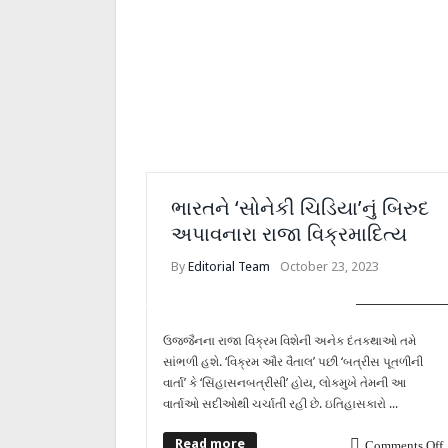
ભારતને ‘સોનેકી ચિડિયા’નું બિરુદ
અપાવનારા રાજા વિક્રમાદિત્ય
By
Editorial Team
October 23, 2023
COVER STORY
ઉજ્જૈનના રાજા વિક્રમ વિશેની અનેક દંતકથાઓ તમે
સાંભળી હશે. ‘વિક્રમ ઔર વૈતાલ’ પછી ‘બત્રીસ પૂતળીની
વાર્તા’ કે ‘સિંહાસનબત્રીસી’ હોય, લોકમુખે તેમની આ
વાર્તાઓ સદીઓથી ચર્ચાતી રહી છે. ઇતિહાસકારો ...
Read more
Comments Off