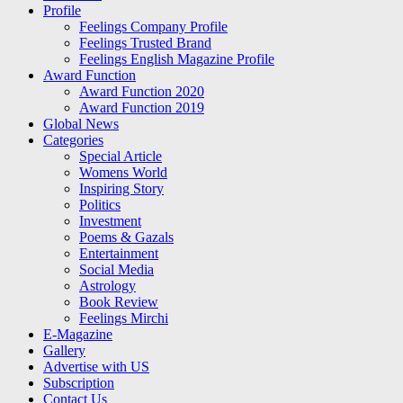
Profile
Feelings Company Profile
Feelings Trusted Brand
Feelings English Magazine Profile
Award Function
Award Function 2020
Award Function 2019
Global News
Categories
Special Article
Womens World
Inspiring Story
Politics
Investment
Poems & Gazals
Entertainment
Social Media
Astrology
Book Review
Feelings Mirchi
E-Magazine
Gallery
Advertise with US
Subscription
Contact Us