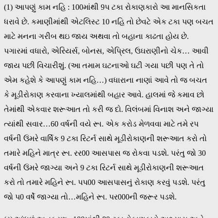
(1) આપણું કામ નહિ : 100માંથી 9પ ટકા રોકાણકારો આ માનસિકતા
ધરાવે છે. કમાણીમાંથી એટલિસ્ટ 10 નહિ તો છેવટે એક ટકા પણ બચત
માટે મનના ગરીબ થઇ જાય અથવા તો બહાના કાઢતા હોય છે.
પગારમાં વધારો, એરિયર્સ, બોનસ, એપ્રિલ, ઉઘરાણીનો ચેક… આવી
જાય પછી વિચારીશું. (આ તમામ ઘટનાઓ ઘટી ગયા પછી પણ તે તો
એમ કહેશે કે આપણું કામ નહિ…) વધારાના નાણાં આવે તો જ બચત
કે મૂડીરોકાણ કરવાના ખ્યાલમાંથી બહાર આવે. હાલમાં જે કમાવ છો
તેમાંથી એકવાર શરૂઆત તો કરી જ દો. વિલંબમાં વિનાશ અને જાગ્યા
ત્યાંથી સવાર…60 વર્ષની વયે રૂા. એક કરોડ મેળવવા માટે તમે રપ
વર્ષની ઉંમરે વાર્ષિક 9 ટકા રિટર્ન સાથે મૂડીરોકાણની શરૂઆત કરો તો
તમારે મહિને માત્ર રૂા. રર00 આસપાસ જ રોકવા પડશે. પરંતુ જો 30
વર્ષની ઉંમરે જાગ્યા અને 9 ટકા રિટર્ન સાથે મૂડીરોકાણની શરૂઆત
કરો તો તમારે મહિને રૂા. પપ00 આસપાસનું રોકાણ કરવું પડશે. પરંતુ
જો પ0 વર્ષે જાગ્યા તો…મહિને રૂા. પર000ની જરૂર પડશે.