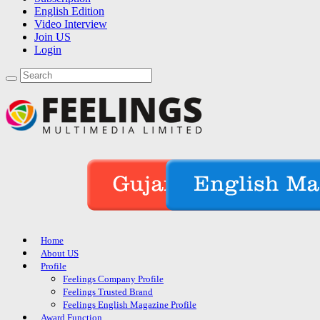
English Edition
Video Interview
Join US
Login
Home
About US
Profile
Feelings Company Profile
Feelings Trusted Brand
Feelings English Magazine Profile
Award Function