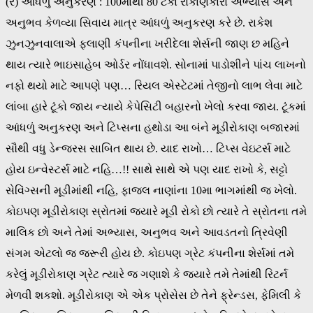
(ર) આંધળું અનુકરણ : 100માંથી 80 ટકા રોકાણકારો અભ્યાસ અને
અનુભવ કેળવ્યા સિવાય માત્ર આંધળું અનુકરણ કરે છે. રાકેશ
ઝુનઝુનવાલાએ ફલાણી કંપનીના ખરીદેલા શેર્સની જાણ છ મહિને
થાય ત્યારે ભાઇસાહેબ ઓર્ડર નોંધાવશે. સોનામાં પાડોશીને પાંચ લાખનો
નફો થયો માટે આપણે પણ… રિયલ એસ્ટેટમાં તેજીનો લાભ લેવા માટે
લાંબા હારે ટૂંકો જાય ન્યાયે કેપેસિટી બહારનો ખેલો કરવા જાય. ટૂંકમાં
આંધળું અનુકરણ અને ટિપ્સના હથોડા આ બંને મૂડીરોકાણ બજારમાં
સૌથી વધુ ડેન્જરસ સાબિત થાય છે. યાદ રાખો… ટિપ્સ વેઇટર્સ માટે
હોય ઇન્વેસ્ટર્સ માટે નહિ…!! સાથે સાથે એ પણ યાદ રાખો કે, સટ્ટો
સેવિંગ્સની મૂડીમાંથી નહિ, ફાજલ નાણાંના 10મા ભાગમાંથી જ ખેલો.
કોઇપણ મૂડીરોકાણ સ્રોતમાં જ્યારે મૂડી રોકો છો ત્યારે તે સ્રોતના તમે
માલિક છો અને તેમાં અભ્યાસ, અનુભવ અને આવડતનો ત્રિવેણી
સંગમ એટલો જ જરૂરી હોય છે. કોઇપણ ગ્રેટ કંપનીના શેર્સમાં તમે
કરેલું મૂડીરોકાણ ગ્રેટ ત્યારે જ ગણાશે કે જ્યારે તમે તેમાંથી રિટર્ન
મેળવી શકશો. મૂડીરોકાણ એ એક પ્રોસેસ છે તેને ફ્રેન્ડસ, ફેમિલી કે