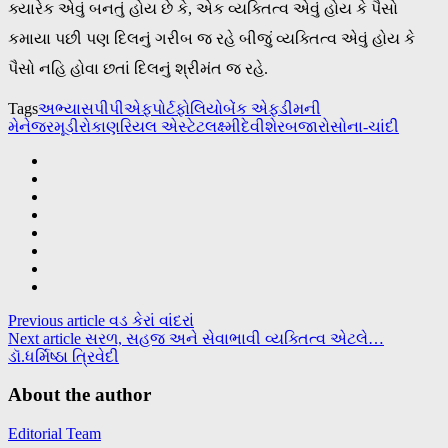
ક્યારેક એવું બનતું હોય છે કે, એક વ્યક્તિત્વ એવું હોય કે પૈસો
કમાયા પછી પણ દિલનું ગરીબ જ રહે બીજું વ્યક્તિત્વ એવું હોય કે
પૈસો નહિ હોવા છતાં દિલનું શ્રીમંત જ રહે.
Tags
અભ્યાસ
પીપીએફ
પોર્ટફોલિયો
બેંક એફડી
મની
મેનેજર
મૂડીરોકાણ
રિયલ એસ્ટેટ
લક્ષ્મીદેવી
શેરબજારો
સોના-ચાંદી
Previous article
વડ કેરાં વાંદરાં
Next article
સરળ, સહજ અને સેવાભાવી વ્યક્તિત્વ એટલે…
ડૉ.ધર્મિષ્ઠા ત્રિવેદી
About the author
Editorial Team