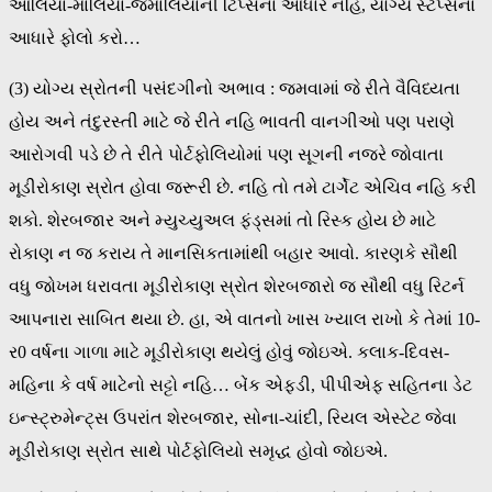
આલિયા-માલિયા-જમાલિયાની ટિપ્સના આધારે નહિ, યોગ્ય સ્ટેપ્સના
આધારે ફોલો કરો…
(3) યોગ્ય સ્રોતની પસંદગીનો અભાવ : જમવામાં જે રીતે વૈવિધ્યતા
હોય અને તંદુરસ્તી માટે જે રીતે નહિ ભાવતી વાનગીઓ પણ પરાણે
આરોગવી પડે છે તે રીતે પોર્ટફોલિયોમાં પણ સૂગની નજરે જોવાતા
મૂડીરોકાણ સ્રોત હોવા જરૂરી છે. નહિ તો તમે ટાર્ગેટ એચિવ નહિ કરી
શકો. શેરબજાર અને મ્યુચ્યુઅલ ફંડ્સમાં તો રિસ્ક હોય છે માટે
રોકાણ ન જ કરાય તે માનસિકતામાંથી બહાર આવો. કારણકે સૌથી
વધુ જોખમ ધરાવતા મૂડીરોકાણ સ્રોત શેરબજારો જ સૌથી વધુ રિટર્ન
આપનારા સાબિત થયા છે. હા, એ વાતનો ખાસ ખ્યાલ રાખો કે તેમાં 10-
ર0 વર્ષના ગાળા માટે મૂડીરોકાણ થયેલું હોવું જોઇએ. કલાક-દિવસ-
મહિના કે વર્ષ માટેનો સટ્ટો નહિ… બેંક એફડી, પીપીએફ સહિતના ડેટ
ઇન્સ્ટ્રુમેન્ટ્સ ઉપરાંત શેરબજાર, સોના-ચાંદી, રિયલ એસ્ટેટ જેવા
મૂડીરોકાણ સ્રોત સાથે પોર્ટફોલિયો સમૃદ્ધ હોવો જોઇએ.