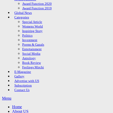
Award Function 2020
Award Function 2019
Global News
Categories
Special Article
Womens World
Inspiring Story
Politics
Investment
Poems & Gazals
Entertainment
Social Media
Astrology
Book Review
Feelings Mirchi
E-Magazine
Gallery
Advertise with US
Subscription
Contact Us
Menu
Home
About US