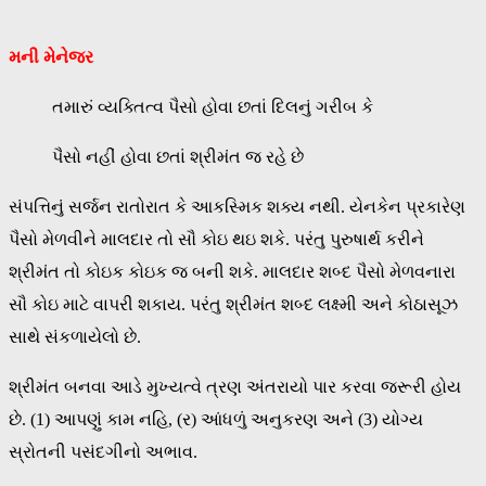
મની મેનેજર
તમારું વ્યક્તિત્વ પૈસો હોવા છતાં દિલનું ગરીબ કે
પૈસો નહીં હોવા છતાં શ્રીમંત જ રહે છે
સંપત્તિનું સર્જન રાતોરાત કે આકસ્મિક શક્ય નથી. યેનકેન પ્રકારેણ
પૈસો મેળવીને માલદાર તો સૌ કોઇ થઇ શકે. પરંતુ પુરુષાર્થ કરીને
શ્રીમંત તો કોઇક કોઇક જ બની શકે. માલદાર શબ્દ પૈસો મેળવનારા
સૌ કોઇ માટે વાપરી શકાય. પરંતુ શ્રીમંત શબ્દ લક્ષ્મી અને કોઠાસૂઝ
સાથે સંકળાયેલો છે.
શ્રીમંત બનવા આડે મુખ્યત્વે ત્રણ અંતરાયો પાર કરવા જરૂરી હોય
છે. (1) આપણું કામ નહિ, (ર) આંધળું અનુકરણ અને (3) યોગ્ય
સ્રોતની પસંદગીનો અભાવ.