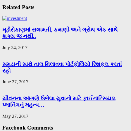
Related Posts
મૂડીરોકાણમાં સલામતી, કમાણી અને ગ્રોથ એક સાથે
શક્ય જ નથી..
July 24, 2017
સમયની સાથે તાલ મિલાવવા પોર્ટફોલિયો રિશફલ કરતાં
રહો
June 27, 2017
યૌવનના આંગણે ઉભેલા યુવાનો માટે ફાઈનાન્સિયલ
પ્લાનિંગનું મહત્વ…
May 27, 2017
Facebook Comments