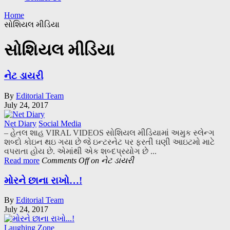
Home
સોશિયલ મીડિયા
સોશિયલ મીડિયા
નેટ ડાયરી
By
Editorial Team
July 24, 2017
Net Diary
Social Media
– હેતલ શાહ VIRAL VIDEOS સોશિયલ મીડિયામાં અમુક સ્લેન્ગ
શબ્દો કોઇન થઇ ગયા છે જે ઇન્ટરનેટ પર ફરતી ઘણી આઇટમો માટે
વપરાતા હોય છે. એમાંથી એક શબ્દપ્રયોગ છે ...
Read more
Comments Off
on નેટ ડાયરી
મોરને છાના રાખો…!
By
Editorial Team
July 24, 2017
Laughing Zone