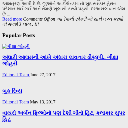
આમંત્રણ આપી દે છે. જુઓને આઈલેન્ડમાં તો ખુદ સરકાર હેરાન
પરેશાન થઈ ગઈ અને તેમણે ખૂલાસો કરવો પડ્યો. દરઅસલ વાત એમ
છે ...
Read more
Comments Off
on આ દેશની છોકરીઓ સાથે લગ્ન કરશો
તો મળશે 3 લાખ…!!!
Popular Posts
અંધારી આલમની આંખે અંધારા લાવનાર ડીજીપી.. ગીથા
જોહરી
Editorial Team
June 27, 2017
બુક રિવ્ય
Editorial Team
May 13, 2017
વાયરો અર્બન ફિલ્મોનો પણ દેશી ગીતો હિટ, કલાકાર સુપર
હિટ