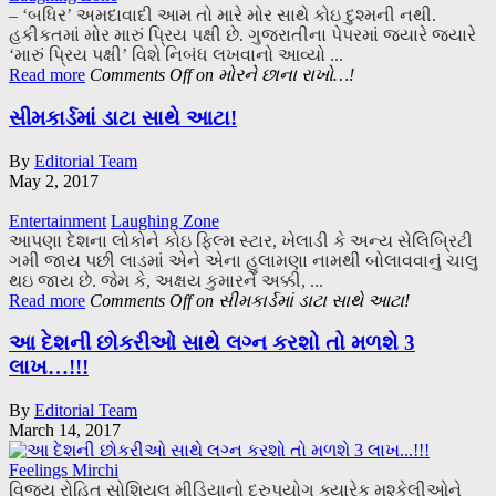
– ‘બધિર’ અમદાવાદી આમ તો મારે મોર સાથે કોઇ દુશ્મની નથી.
હકીકતમાં મોર મારું પ્રિય પક્ષી છે. ગુજરાતીના પેપરમાં જ્યારે જ્યારે
‘મારું પ્રિય પક્ષી’ વિશે નિબંધ લખવાનો આવ્યો ...
Read more
Comments Off
on મોરને છાના રાખો…!
સીમકાર્ડમાં ડાટા સાથે આટા!
By
Editorial Team
May 2, 2017
Entertainment
Laughing Zone
આપણા દેશના લોકોને કોઇ ફિલ્મ સ્ટાર, ખેલાડી કે અન્ય સેલિબ્રિટી
ગમી જાય પછી લાડમાં એને એના હુલામણા નામથી બોલાવવાનું ચાલુ
થઇ જાય છે. જેમ કે, અક્ષય કુમારને અક્કી, ...
Read more
Comments Off
on સીમકાર્ડમાં ડાટા સાથે આટા!
આ દેશની છોકરીઓ સાથે લગ્ન કરશો તો મળશે 3
લાખ…!!!
By
Editorial Team
March 14, 2017
Feelings Mirchi
વિજય રોહિત સોશિયલ મીડિયાનો દુરુપયોગ ક્યારેક મુશ્કેલીઓને