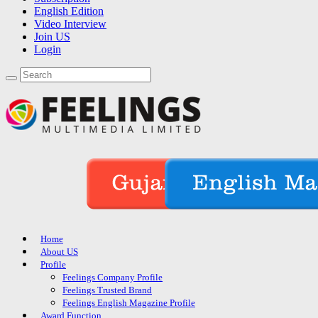
English Edition
Video Interview
Join US
Login
Home
About US
Profile
Feelings Company Profile
Feelings Trusted Brand
Feelings English Magazine Profile
Award Function