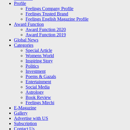
Profile
Feelings Company Profile
Feelings Trusted Brand
Feelings English Magazine Profile
Award Function
Award Function 2020
Award Function 2019
Global News
Categories
Special Article
Womens World
Inspiring Story
Politics
Investment
Poems & Gazals
Entertainment
Social Media
Astrology
Book Review
Feelings Mirchi
E-Magazine
Gallery
Advertise with US
Subscription
Contact Us