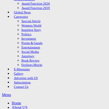
Award Function 2020
Award Function 2019
Global News
Categories
Special Article
Womens World
Inspiring Story
Politics
Investment
Poems & Gazals
Entertainment
Social Media
Astrology
Book Review
Feelings Mirchi
E-Magazine
Gallery
Advertise with US
Subscription
Contact Us
Menu
Home
About US