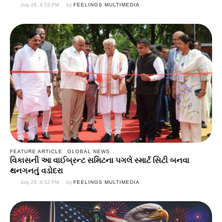
July 28, 4:53 PM
by 
FEELINGS MULTIMEDIA
FEATURE ARTICLE
GLOBAL NEWS
વિકાસની આ વાઈબ્રન્ટ સમિટના પગલે સ્માર્ટ સિટી બનવા
થનગનતું વડોદરા
July 28, 4:32 PM
by 
FEELINGS MULTIMEDIA