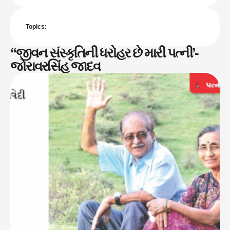
Topics:
“જીવન સંસ્કૃતિની ધરોહર છે મારી પત્ની’-
જોરાવરસિંહ જાદવ