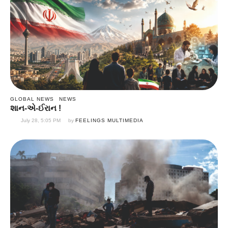
GLOBAL NEWS
NEWS
શાન-એ-ઈરાન !
July 28, 5:05 PM
by 
FEELINGS MULTIMEDIA