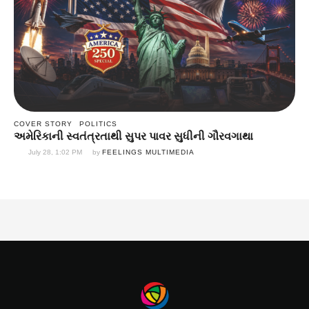
COVER STORY
POLITICS
અમેરિકાની સ્વતંત્રતાથી સુપર પાવર સુધીની ગૌરવગાથા
July 28, 1:02 PM
by 
FEELINGS MULTIMEDIA