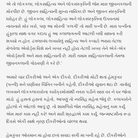
એ તો લોકકલા, લોકસાહિત્ય અને લોકસંસ્કૃતિની જેમ મારા જીવનકલાની
મોરપીંછ છે. જીવન સાહિત્યની મુખ્ય નાયિકા છે અને જીવન સંસ્કૃતિની
ધરોહર છે. હું લોકકલા, લોકસાહિત્ય અને લોકસંસ્કૃતિના ઉપવનમાં
નાચનારો મોર ખરો, પણ આ મોરની ‘કલગી’ તો મારી પત્ની છે. મારા પત્નીના
હૂંફાળા સાથ વગર કદાચ હું આ કલાજગતની આટલી બધી સાધના કરી
શક્યો ન હોત. ઢગલાબંધ લખાયેલું સાહિત્ય અને કબાટો ભરાય તેટલા
મેળવેલા એવોર્ડ્સ વિશે મને ખબર નહીં હોય તેટલી ખબર તેને એકે-એક
એવોર્ડ્સની અને મારા સાહિત્યની છે. મારી તમામ સાહિત્યકલાની તેમજ
જીવનકલાની ગોઠવણી તે કરે છે.’
અમારે ચાર દીકરીઓ અને એક દીકરો. દીકરીઓ મોટી થતાં હેમકુંવર
(પત્ની) મને ઘણીવાર ચિંતિત બનીને કહેતી, દીકરીઓ યુવાન થઇ છે. વાર્તાયું
લખવાને લોકકલાકારોના કાર્યક્રમોમાંથી નવરા પડીને સારા વર ને ઘર જોવા
માંડો. હું હસતાં હસતાં કહેતો, આપણું તો નરસિંહ મહેતા જેવું છે. કલાકારોને
હોટલો ને ઓટલો આપું છું. તો શામળિયે જેમ નરસિંહ મહેતાનું કામ કર્યું
એમ મારું કામ નહીં કરે! અને મારી શ્રદ્ધાએ કામ કર્યું. જન્માષ્ટમીના રૂડા
દિવસે એકી સાથે ત્રણ દીકરીઓનાં ચાંલ્લા થયા.
હેમકુંવર ઓરમાન મા હોવા છતાં સવાઇ સગી મા બની રહે છે. દીકરીઓને