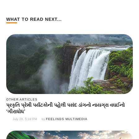
WHAT TO READ NEXT...
OTHER ARTICLES
પ્રકૃતિ પ્રેમી પર્યટકોની પહેલી પસંદ ડાંગનો નાયગ્રા વઘઈનો
‘ગીરાધોધ’
July 28, 5:16 PM
by 
FEELINGS MULTIMEDIA