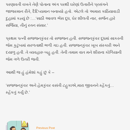
પરણાવતી વખતે તેણેે પોતાના અંગ પરથી ઘરેણાં ઉતારીને પ્રસંગને
જાજરમાન રીતે, દૈદિપ્યમાન બનાવ્યો હતો. એટલે તો અમારા કાઠિયાવાડી
દુહામાં કહ્યું છે :…‘સાઠી આવલ ભેંસ દૂધ, ઘેર શીલતી નાર, સર્જન હારે
સર્જિયા, તીનું રતન સંસાર.’
પ્રથમ પત્ની સજ્જનકુંવર તો સજ્જન હતી. સજ્જનકુંવર દૂધમાં સાકરની
જેમ કુટુંબમાં સરળતાથી ભળી ગઇ હતી. સજ્જનકુંવર ખૂબ સંસ્કારી અને
દયાળુ હતી. તે વ્યવહારુ બહુ હતી. તેની તમામ વાત મને શીરાના કોળિયાની
જેમ ગળે ઉતરી જતી.
આથી જ હું હંમેશાં કહું છું કે –
‘સજ્જનકુંવર અને હેમકુંવર વસંતી ટહુકાએ,મારા જીવનને મ્હેંકતું…
મ્હેંકતું કર્યું છે.’
Previous Post