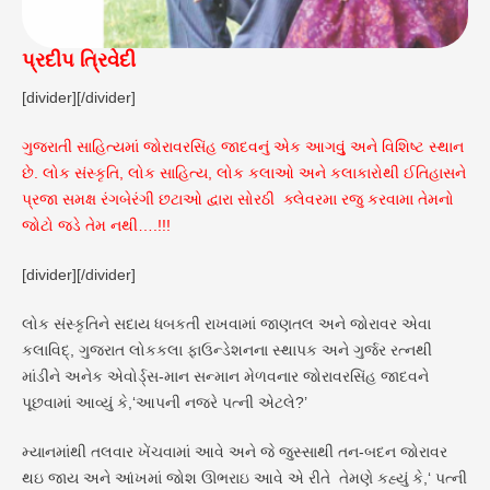
પ્રદીપ ત્રિવેદી
[divider][/divider]
ગુજરાતી સાહિત્યમાં જોરાવરસિંહ જાદવનું એક આગવુું અને વિશિષ્ટ સ્થાન
છે. લોક સંસ્કૃતિ, લોક સાહિત્ય, લોક કલાઓ અને કલાકારોથી ઈતિહાસને
પ્રજા સમક્ષ રંગબેરંગી છટાઓ દ્વારા સોરઠી ક્લેવરમા રજુ કરવામા તેમનો
જોટો જડે તેમ નથી….!!!
[divider][/divider]
લોક સંસ્કૃતિને સદાય ધબકતી રાખવામાં જાણતલ અને જોરાવર એવા
કલાવિદ્, ગુજરાત લોકકલા ફાઉન્ડેશનના સ્થાપક અને ગુર્જર રત્નથી
માંડીને અનેક એવોર્ડ્સ-માન સન્માન મેળવનાર જોરાવરસિંહ જાદવને
પૂછવામાં આવ્યું કે,‘આપની નજરે પત્ની એટલે?’
મ્યાનમાંથી તલવાર ખેંચવામાં આવે અને જે જુસ્સાથી તન-બદન જોરાવર
થઇ જાય અને આંખમાં જોશ ઊભરાઇ આવે એ રીતે તેમણે કહ્યું કે,‘ પત્ની