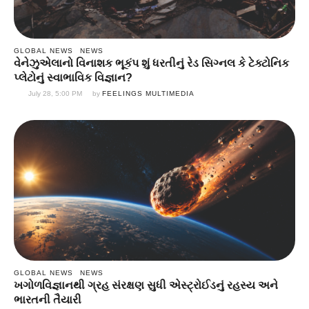
GLOBAL NEWS
NEWS
વેનેઝુએલાનો વિનાશક ભૂકંપ શું ધરતીનું રેડ સિગ્નલ કે ટેક્ટોનિક
પ્લેટોનું સ્વાભાવિક વિજ્ઞાન?
July 28, 5:00 PM
by 
FEELINGS MULTIMEDIA
GLOBAL NEWS
NEWS
ખગોળવિજ્ઞાનથી ગ્રહ સંરક્ષણ સુધી એસ્ટ્રોઈડનું રહસ્ય અને
ભારતની તૈયારી