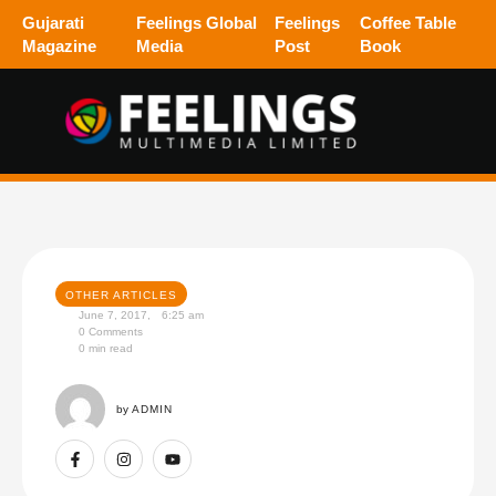
Gujarati
Feelings Global
Feelings
Coffee Table
Magazine
Media
Post
Book
OTHER ARTICLES
June 7, 2017
,
6:25 am
0
 Comments
0
 min read
by 
ADMIN