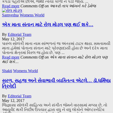
કપડાં પહેરીએ છીએ, જેથી ત્વચા કાળી ન પડી જાય. ...
Read more
Comments Off
on આકરો તાપ આંખને કરે ડેમેજ
Samvedna
Womens World
એક માતા સંતાન માટે રોલ મોડલ પણ થઈ શકે…
By
Editorial Team
May 12, 2017
પારુલ સોલંકી માતા નામ સાંભળતાં જ અંતરમાં ટાઢક થાય. મમતામયી
માતા હંમેશાં પોતાના સંતાન માટે પ્રેરણાદાયી હોય છે અને દરેક માતા
પોતાના ક્ષેત્રમાં વિરલ જ હોય છે. પણ ...
Read more
Comments Off
on એક માતા સંતાન માટે રોલ મોડલ પણ
થઈ શકે…
Shakti
Womens World
સરળ, સહજ અને સેવાભાવી વ્યક્તિત્વ એટલે… ડૉ.ધર્મિષ્ઠા
ત્રિવેદી
By
Editorial Team
May 12, 2017
જિજ્ઞાસા સોલંકી સાહિત્ય અને સંગીત જેમને વારસામાં મળ્યા છે, તો
આયુર્વેદ થકી નિર્દોષ ઉપચાર દ્વારા વધુ ને વધુ લોકોને ઓલ્ટરનેટિવ