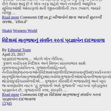
રીતે તૈયાર થયું છે કે એક તરફ શહેરો અને નગરોની આધુનિક
સુવિધાઓથી ઓવરફ્લો થતી જીવનશૈલીની ઝાક ઝમાળ. જ્યારે
બીજી ...
Read more
Comments Off
on દુ:ખીજનોને શાતા આપતી સુરતની
સંસ્થા.. ‘છાંયડો’
Shakti
Womens World
વિદેશમાં માતૃભાષાનું સંવર્ધન કરતાં પ્રજ્ઞાબેન દાદભાવાલા
By
Editorial Team
April 25, 2017
પ્રજ્ઞાદાદભાવાલા… એટલે એક લેખિકા,
કુશળ કાર્યક્રમ નિર્દેશક અને મિલન સારસ્વભાવ સાથે
નુંમળતાવડુંવ્યક્તિત્વ. ગુજરાતીસાહિત્યને,
તેનીસર્વશ્રેષ્ઠરચનાઓનેવિદેશમાંપણલીલીછમરાખવાનુંઉમદાકાર્યકરત
માતૃભૂમિઅનેમાતૃભાષાથીદૂરથઇગયેલાગુજરાતીઓમાંપોતાનીભાષાપ્રત
થોડોવધુપરિચયમેળવીએ… ગુજરાત ગૌરવદિને ભજવાયેલું અને ખૂબ
જ વખણાયેલ નાટક ‘હું ગુજરાતી અમે ગુજરાતી’ નાટકના પ્રોડ્યુસર
પ્રજ્ઞાબેન છે.. ગુજરાતની કલા, સંસ્કૃતિ ...
Read more
Comments Off
on વિદેશમાં માતૃભાષાનું સંવર્ધન કરતાં
પ્રજ્ઞાબેન દાદભાવાલા
1
2
3
4
5