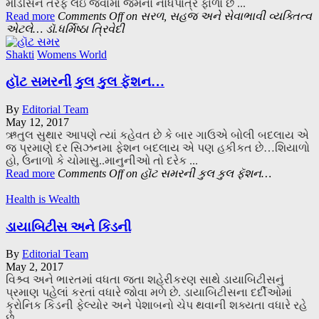
મેડિસિન તરફ લઇ જવામાં જેમનો નોંધપાત્ર ફાળો છે ...
Read more
Comments Off
on સરળ, સહજ અને સેવાભાવી વ્યક્તિત્વ
એટલે… ડૉ.ધર્મિષ્ઠા ત્રિવેદી
Shakti
Womens World
હૉટ સમરની કુલ કુલ ફૅશન…
By
Editorial Team
May 12, 2017
ઋતુલ સુથાર આપણે ત્યાં કહેવત છે કે બાર ગાઉએ બોલી બદલાય એ
જ પ્રમાણે દર સિઝનમા ફેશન બદલાય એ પણ હકીકત છે…શિયાળો
હો, ઉનાળો કે ચોમાસુ..માનુનીઓ તો દરેક ...
Read more
Comments Off
on હૉટ સમરની કુલ કુલ ફૅશન…
Health is Wealth
ડાયાબિટીસ અને કિડની
By
Editorial Team
May 2, 2017
વિશ્ર્વ અને ભારતમાં વધતા જતા શહેરીકરણ સાથે ડાયાબિટીસનું
પ્રમાણ પહેલાં કરતાં વધારે જોવા મળે છે. ડાયાબિટીસના દર્દીઓમાં
ક્રોનિક કિડની ફેલ્યોર અને પેશાબનો ચેપ થવાની શક્યતા વધારે રહે
છે ...