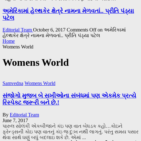
અમેરિકામાં હેલ્થકેર ક્ષેત્રે નામના મેળવતાં.. પ્રીતિ પંડ્યા
પટેલ
Editorial Team
October 6, 2017
Comments Off
on અમેરિકામાં
હેલ્થકેર ક્ષેત્રે નામના મેળવતાં.. પ્રીતિ પંડ્યા પટેલ
Home
Womens World
Womens World
Samvedna
Womens World
સંજોગો મુજબ બે સખીઓના સંબંધમાં પણ એકમેક પ્રત્યે
રિસ્પેક્ટ જરૂરી બને છે.!
By
Editorial Team
June 7, 2017
પારુલ સોલંકી એકબીજાને કંઇ પણ વાત બેધડક કહો…કોઇને
ફ્રેન્ડ્સની કોઇ પણ વાતનું કંઇ જ દુ:ખ નથી લાગતું. પરંતુ સમય પસાર
થવા સાથે ઘણું બધું બદલાઇ શકે છે. એમાં ...