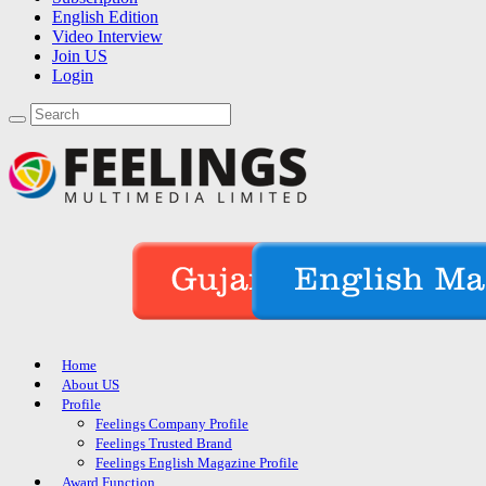
English Edition
Video Interview
Join US
Login
Home
About US
Profile
Feelings Company Profile
Feelings Trusted Brand
Feelings English Magazine Profile
Award Function