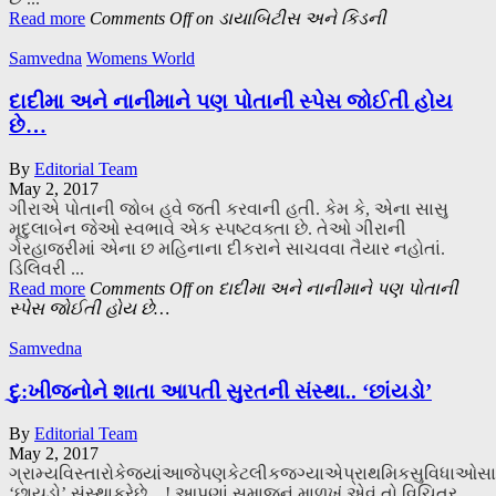
Read more
Comments Off
on ડાયાબિટીસ અને કિડની
Samvedna
Womens World
દાદીમા અને નાનીમાને પણ પોતાની સ્પેસ જોઈતી હોય
છે…
By
Editorial Team
May 2, 2017
ગીરાએ પોતાની જોબ હવે જતી કરવાની હતી. કેમ કે, એના સાસુ
મૃદુલાબેન જેઓ સ્વભાવે એક સ્પષ્ટવક્તા છે. તેઓ ગીરાની
ગેરહાજરીમાં એના છ મહિનાના દીકરાને સાચવવા તૈયાર નહોતાં.
ડિલિવરી ...
Read more
Comments Off
on દાદીમા અને નાનીમાને પણ પોતાની
સ્પેસ જોઈતી હોય છે…
Samvedna
દુ:ખીજનોને શાતા આપતી સુરતની સંસ્થા.. ‘છાંયડો’
By
Editorial Team
May 2, 2017
ગ્રામ્યવિસ્તારોકેજ્યાંઆજેપણકેટલીકજગ્યાએપ્રાથમિકસુવિધાઓસ
‘છાયડો’ સંસ્થાકરેછે…! આપણાં સમાજનું માળખું એવું તો વિચિત્ર