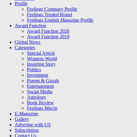
Profile
Feelings Company Profile
Feelings Trusted Brand
Feelings English Magazine Profile
Award Function
Award Function 2020
Award Function 2019
Global News
Categories
Special Article
Womens World
Inspiring Story
Politics
Investment
Poems & Gazals
Entertainment
Social Media
Astrology
Book Review
Feelings Mirchi
E-Magazine
Gallery
Advertise with US
Subscription
Contact Us