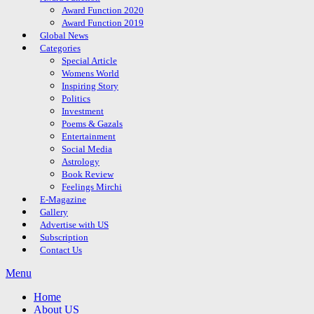
Award Function 2020
Award Function 2019
Global News
Categories
Special Article
Womens World
Inspiring Story
Politics
Investment
Poems & Gazals
Entertainment
Social Media
Astrology
Book Review
Feelings Mirchi
E-Magazine
Gallery
Advertise with US
Subscription
Contact Us
Menu
Home
About US