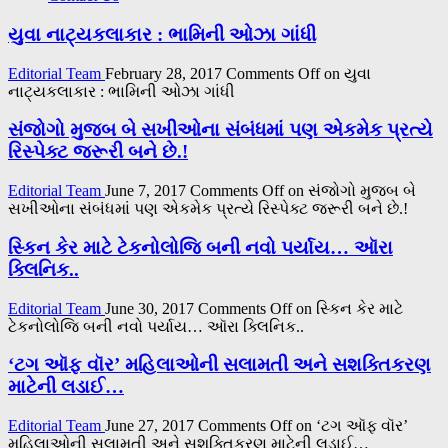
યુવા નાટ્યકલાકાર : ભામિની ઓઝા ગાંધી
Editorial Team
February 28, 2017
Comments Off
on યુવા
નાટ્યકલાકાર : ભામિની ઓઝા ગાંધી
સંજોગો મુજબ બે સખીઓના સંબંધમાં પણ એકમેક પ્રત્યે
રિસ્પેક્ટ જરૂરી બને છે.!
Editorial Team
June 7, 2017
Comments Off
on સંજોગો મુજબ બે
સખીઓના સંબંધમાં પણ એકમેક પ્રત્યે રિસ્પેક્ટ જરૂરી બને છે.!
સ્કિન કેર માટે ટેકનોલોજિ બની નવો પર્યાય… ઑરા
ક્લિનિક..
Editorial Team
June 30, 2017
Comments Off
on સ્કિન કેર માટે
ટેકનોલોજિ બની નવો પર્યાય… ઑરા ક્લિનિક..
‘ટગ ઑફ વૉર’ મહિલાઓની સલામતી અને સશક્તિકરણ
માટેની લડાઈ…
Editorial Team
June 27, 2017
Comments Off
on ‘ટગ ઑફ વૉર’
મહિલાઓની સલામતી અને સશક્તિકરણ માટેની લડાઈ…