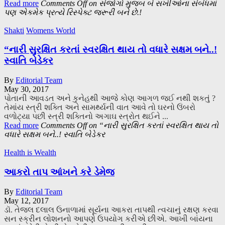
Read more
Comments Off
on સંજોગો મુજબ બે સખીઓના સંબંધમાં
પણ એકમેક પ્રત્યે રિસ્પેક્ટ જરૂરી બને છે.!
Shakti
Womens World
“નારી સુરક્ષિત કરતાં સ્વરક્ષિત થાય તો વધારે સક્ષમ બને..!
સ્વાતિ બેડેકર
By
Editorial Team
May 30, 2017
પોતાની આવડત અને કુનેહથી આજે કોણ આગળ જઈ નથી શકતું ?
તેમાંય સ્ત્રી શક્તિ અને સામર્થ્યની વાત આવે તો ઘરનો ઉંબરો
વળોટ્યા પછી સ્ત્રી શક્તિનો અગાઘ સ્ત્રોત થઈને ...
Read more
Comments Off
on “નારી સુરક્ષિત કરતાં સ્વરક્ષિત થાય તો
વધારે સક્ષમ બને..! સ્વાતિ બેડેકર
Health is Wealth
આકરો તાપ આંખને કરે ડેમેજ
By
Editorial Team
May 12, 2017
ડૉ. તેજલ દલાલ ઉનાળામાં સૂર્યના આકરા તાપથી ત્વચાનું રક્ષણ કરવા
સન સ્ક્રીન લોશનનો આપણે ઉપયોગ કરીએ છીએ. આખી બાંયના