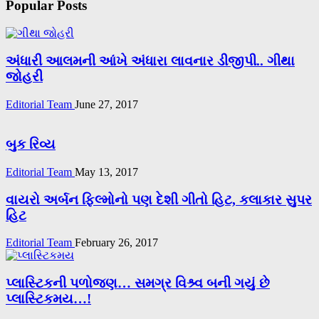
Popular Posts
અંધારી આલમની આંખે અંધારા લાવનાર ડીજીપી.. ગીથા
જોહરી
Editorial Team
June 27, 2017
બુક રિવ્ય
Editorial Team
May 13, 2017
વાયરો અર્બન ફિલ્મોનો પણ દેશી ગીતો હિટ, કલાકાર સુપર
હિટ
Editorial Team
February 26, 2017
પ્લાસ્ટિકની પળોજણ… સમગ્ર વિશ્ર્વ બની ગયું છે
પ્લાસ્ટિકમય…!